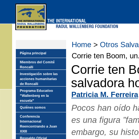
Skip
to
main
menu
Home
>
Otros Salva
Página principal
Corrie ten Boom, un.
Miembros del Comité
Corrie ten 
Roncalli
Investigación sobre las
salvadora h
acciones humanitarias
de Roncalli
Programa Educativo
Patricia M. Ferreira
”Wallenberg en la
escuela”
Pocos han oído ha
Quiénes somos
Conferencia
es una figura ”fa
Internacional
Reencontrando a Juan
embargo, su histo
XXIII
Respaldo Oficial