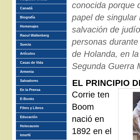
conocida porque
Canadá
papel de singular 
Biografía
Homenajes
salvación de judío
Raoul Wallenberg
personas durante 
Suecia
de Holanda, en la
Artículos
Casas de Vida
Segunda Guerra M
Armenia
EL PRINCIPIO D
Salvadores
En la Prensa
Corrie ten
E-Books
Boom
Films y Libros
nació en
Educación
Holocausto
1892 en el
Interfé