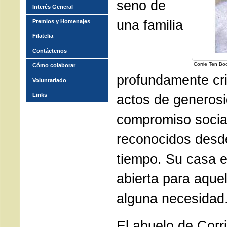
seno de
Interés General
una familia
Premios y Homenajes
Filatelia
Contáctenos
Corrie Ten B
Cómo colaborar
profundamente cri
Voluntariado
Links
actos de generos
compromiso socia
reconocidos desd
tiempo. Su casa 
abierta para aque
alguna necesidad
El abuelo de Corr