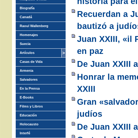
historia para e
Biografía
Recuerdan a J
Canadá
bautizó a judío
Raoul Wallenberg
Homenajes
Juan XXIII, «i
Suecia
en paz
Artículos
De Juan XXIII 
Casas de Vida
Armenia
Honrar la memo
Salvadores
XXIII
En la Prensa
E-Books
Gran «salvado
Films y Libros
judíos
Educación
De Juan XXIII 
Holocausto
Interfé