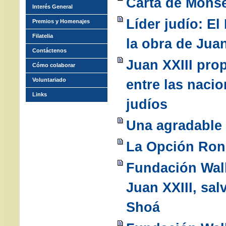
Carta de Monse
Interés General
Líder judío: E
Premios y Homenajes
Filatelia
la obra de Juan
Contáctenos
Juan XXIII pro
Cómo colaborar
Voluntariado
entre las nacio
Links
judíos
Una agradable 
La Opción Ronc
Fundación Wal
Juan XXIII, sal
Shoá