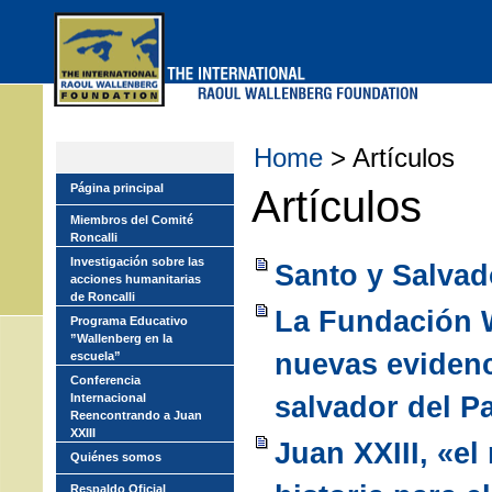
Skip
to
main
menu
Home
> Artículos
Página principal
Artículos
Miembros del Comité
Roncalli
Investigación sobre las
Santo y Salvad
acciones humanitarias
de Roncalli
La Fundación 
Programa Educativo
”Wallenberg en la
nuevas evidenc
escuela”
Conferencia
salvador del P
Internacional
Reencontrando a Juan
XXIII
Juan XXIII, «el
Quiénes somos
Respaldo Oficial