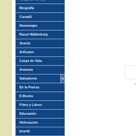
Biografía
Canadá
Homenajes
Raoul Wallenberg
Suecia
Artículos
Casas de Vida
Armenia
Salvadores
w
En la Prensa
E-Books
Films y Libros
Educación
Holocausto
Interfé