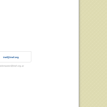
irwf@irwf.org
ebmaster@irwf.org.ar