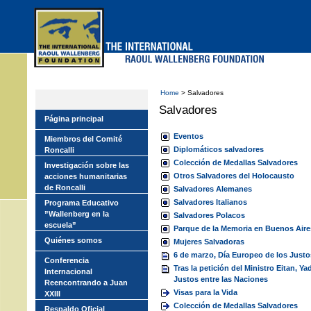
Skip
to
main
menu
Home
> Salvadores
Salvadores
Página principal
Eventos
Miembros del Comité
Diplomáticos salvadores
Roncalli
Colección de Medallas Salvadores
Investigación sobre las
Otros Salvadores del Holocausto
acciones humanitarias
de Roncalli
Salvadores Alemanes
Salvadores Italianos
Programa Educativo
”Wallenberg en la
Salvadores Polacos
escuela”
Parque de la Memoria en Buenos Aire
Quiénes somos
Mujeres Salvadoras
6 de marzo, Día Europeo de los Justo
Conferencia
Tras la petición del Ministro Eitan, 
Internacional
Justos entre las Naciones
Reencontrando a Juan
Visas para la Vida
XXIII
Colección de Medallas Salvadores
Respaldo Oficial