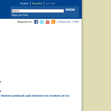
English
Español
русский
Mapa del Sitio
Seguinos en:
Share this
Print
s
s
Yad Vashem publicará cada trimestre los nombres de los