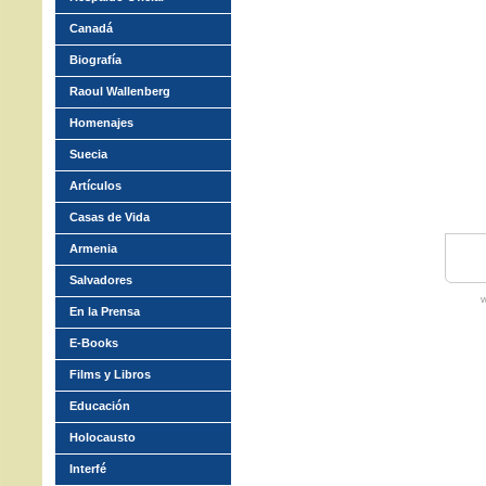
Canadá
Biografía
Raoul Wallenberg
Homenajes
Suecia
Artículos
Casas de Vida
Armenia
Salvadores
w
En la Prensa
E-Books
Films y Libros
Educación
Holocausto
Interfé