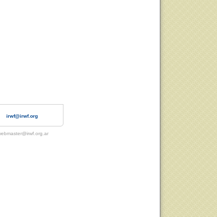
irwf@irwf.org
ebmaster@irwf.org.ar