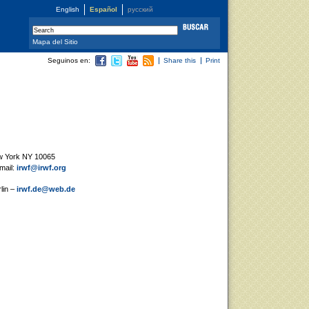
English
Español
русский
Mapa del Sitio
Seguinos en:
Share this
Print
ew York NY 10065
mail:
irwf@irwf.org
lin –
irwf.de@web.de