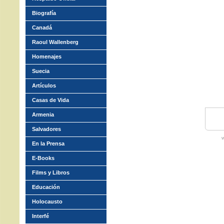
Biografía
Canadá
Raoul Wallenberg
Homenajes
Suecia
Artículos
Casas de Vida
Armenia
Salvadores
w
En la Prensa
E-Books
Films y Libros
Educación
Holocausto
Interfé