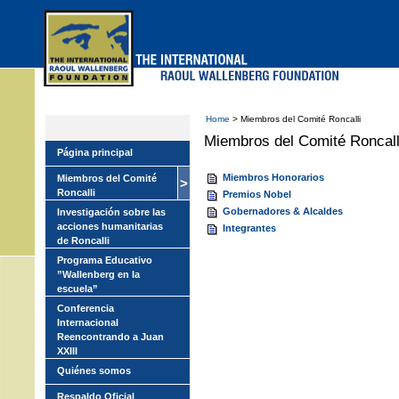
Skip
to
main
menu
Home
> Miembros del Comité Roncalli
Miembros del Comité Roncall
Página principal
Miembros Honorarios
Miembros del Comité
Roncalli
Premios Nobel
Gobernadores & Alcaldes
Investigación sobre las
acciones humanitarias
Integrantes
de Roncalli
Programa Educativo
”Wallenberg en la
escuela”
Conferencia
Internacional
Reencontrando a Juan
XXIII
Quiénes somos
Respaldo Oficial