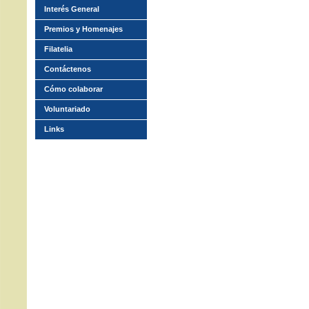
Interés General
Premios y Homenajes
Filatelia
Contáctenos
Cómo colaborar
Voluntariado
Links