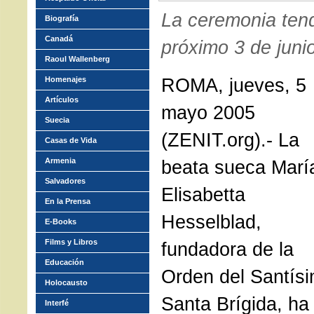
La ceremonia tend
Biografía
Canadá
próximo 3 de juni
Raoul Wallenberg
ROMA, jueves, 5
Homenajes
Artículos
mayo 2005
Suecia
(ZENIT.org).- La
Casas de Vida
Armenia
beata sueca Marí
Salvadores
Elisabetta
En la Prensa
Hesselblad,
E-Books
Films y Libros
fundadora de la
Educación
Orden del Santís
Holocausto
Santa Brígida, ha
Interfé