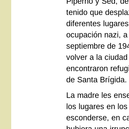
Piperno y Sed, d
tenido que despla
diferentes lugare
ocupación nazi, a 
septiembre de 194
volver a la ciudad
encontraron refug
de Santa Brígida.
La madre les ens
los lugares en lo
esconderse, en c
hubiera una irrupc