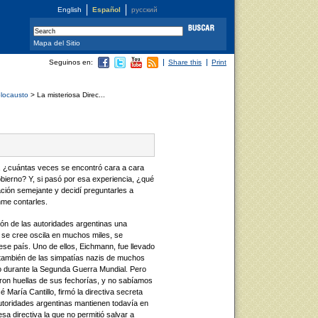
English
Español
русский
Mapa del Sitio
Seguinos en:
Share this
Print
olocausto
> La misteriosa Direc...
, ¿cuántas veces se encontró cara a cara
bierno? Y, si pasó por esa experiencia, ¿qué
ción semejante y decidí preguntarles a
me contarles.
ón de las autoridades argentinas una
 se cree oscila en muchos miles, se
 ese país. Uno de ellos, Eichmann, fue llevado
s también de las simpatías nazis de muchos
no durante la Segunda Guerra Mundial. Pero
ron huellas de sus fechorías, y no sabíamos
 María Cantillo, firmó la directiva secreta
autoridades argentinas mantienen todavía en
sa directiva la que no permitió salvar a