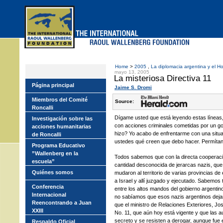
Skip
to
main
menu
Home
>
2005
,
La diplomacia argentina y el H
mayo 13, 2005
La misteriosa Directiva 11
Página principal
Jaime S. Dromi
Miembros del Comité
Source:
Roncalli
Dígame usted que está leyendo estas líneas
Investigación sobre las
con acciones criminales cometidas por un go
acciones humanitarias
hizo? Yo acabo de enfrentarme con una situa
de Roncalli
ustedes qué creen que debo hacer. Permítan
Programa Educativo
”Wallenberg en la
Todos sabemos que con la directa cooperaci
escuela”
cantidad desconocida de jerarcas nazis, que
Quiénes somos
mudaron al territorio de varias provincias de
a Israel y allí juzgado y ejecutado. Sabemo
Conferencia
entre los altos mandos del gobierno argenti
Internacional
no sabíamos que esos nazis argentinos deja
Reencontrando a Juan
que el ministro de Relaciones Exteriores, José
XXIII
No. 11, que aún hoy está vigente y que las 
secreto y se resisten a derogar, aunque fue e
Respaldo Oficial