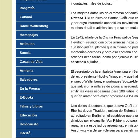
incontables miles de judíos.
Biografía
Los mejores datos los da el famoso periodis
Canadá
Odessa
. Uki es nieto de Santos Goñi, que e
y por cuyo intermedio conoció los movimiento
Raoul Wallenberg
muchos detalles adicionales que se acumulan 
Homenajes
En 1942, el jefe de la Oficina Principal de S
Heydrich, reunido con otros jerarcas nazis pa
Artículos
cuestión judía», planteó que la misma no podr
mantenían cerradas y para eso contaba con g
Suecia
órdenes necesarias, como por ejemplo la Dire
Casas de Vida
asistencia a judíos.
Armenia
El secretario de la embajada Argentina en Berlí
del ex presidente Hipólito Yrigoyen, y que h
Salvadores
el sueco Wallenberg, el portugués Souza-Mén
que salvaron a millares de judíos arriesgand
En la Prensa
emitir las visas necesarias para 100 judíos,
querían matar para evitar problemas a los mi
E-Books
Uno de los documentos que obtuvo Goñi corre
Films y Libros
Eberhardt von Thadden, enlace de Eichmann 
Educación
acreditado en Berlín; en él establece que a p
dirigidos por el canciller Von Ribbentrop para
Holocausto
repatriara a esos judíos argentinos, en vist
Auschwitz y a Bergen-Belsen para ser elimi
Interfé