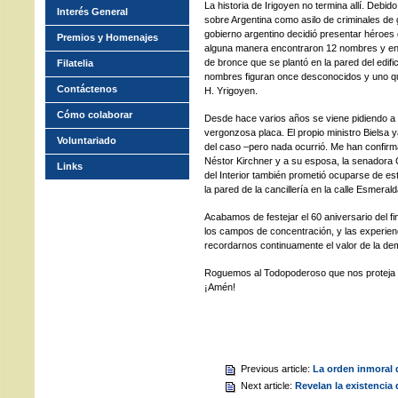
La historia de Irigoyen no termina allí. Debido
Interés General
sobre Argentina como asilo de criminales de 
gobierno argentino decidió presentar héroes 
Premios y Homenajes
alguna manera encontraron 12 nombres y en 
de bronce que se plantó en la pared del edifici
Filatelia
nombres figuran once desconocidos y uno que
Contáctenos
H. Yrigoyen.
Cómo colaborar
Desde hace varios años se viene pidiendo a l
vergonzosa placa. El propio ministro Bielsa 
Voluntariado
del caso –pero nada ocurrió. Me han confir
Néstor Kirchner y a su esposa, la senadora C
Links
del Interior también prometió ocuparse de es
la pared de la cancillería en la calle Esmeral
Acabamos de festejar el 60 aniversario del fin 
los campos de concentración, y las experie
recordarnos continuamente el valor de la democ
Roguemos al Todopoderoso que nos proteja en
¡Amén!
Previous article:
La orden inmoral q
Next article:
Revelan la existencia 