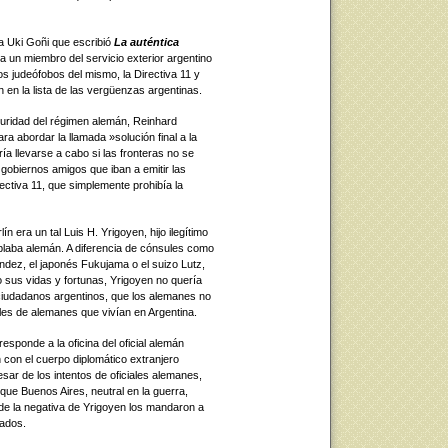
ta Uki Goñi que escribió
La auténtica
ra un miembro del servicio exterior argentino
s judeófobos del mismo, la Directiva 11 y
en la lista de las vergüenzas argentinas.
eguridad del régimen alemán, Reinhard
ra abordar la llamada »solución final a la
ía llevarse a cabo si las fronteras no se
obiernos amigos que iban a emitir las
ctiva 11, que simplemente prohibía la
n era un tal Luis H. Yrigoyen, hijo ilegítimo
ablaba alemán. A diferencia de cónsules como
dez, el japonés Fukujama o el suizo Lutz,
o sus vidas y fortunas, Yrigoyen no quería
 ciudadanos argentinos, que los alemanes no
les de alemanes que vivían en Argentina.
sponde a la oficina del oficial alemán
con el cuerpo diplomático extranjero
esar de los intentos de oficiales alemanes,
 que Buenos Aires, neutral en la guerra,
a de la negativa de Yrigoyen los mandaron a
nados.