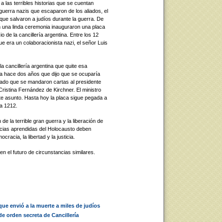
 a las terribles historias que se cuentan
guerra nazis que escaparon de los aliados, el
que salvaron a judíos durante la guerra. De
una linda ceremonia inauguraron una placa
o de la cancillería argentina. Entre los 12
 era un colaboracionista nazi, el señor Luis
a cancillería argentina que quite esa
ya hace dos años que dijo que se ocuparía
mado que se mandaron cartas al presidente
ristina Fernández de Kirchner. El ministro
te asunto. Hasta hoy la placa sigue pegada a
da 1212.
de la terrible gran guerra y la liberación de
ncias aprendidas del Holocausto deben
racia, la libertad y la justicia.
 el futuro de circunstancias similares.
ue envió a la muerte a miles de judíos
de orden secreta de Cancillería