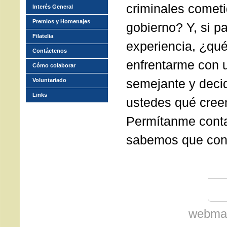
criminales cometi
Interés General
Premios y Homenajes
gobierno? Y, si p
Filatelia
experiencia, ¿qu
Contáctenos
enfrentarme con 
Cómo colaborar
semejante y decid
Voluntariado
Links
ustedes qué cree
Permítanme conta
sabemos que con 
webmas