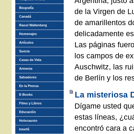
Argentina, justo a
Biografía
de la Virgen de L
Canadá
de amarillentos 
Raoul Wallenberg
delicadamente es
Homenajes
Las páginas fuer
Artículos
Suecia
los campos de ex
Casas de Vida
Auschwitz, las ru
Armenia
de Berlín y los re
Salvadores
En la Prensa
La misteriosa D
E-Books
Films y Libros
Dígame usted que
Educación
estas líneas, ¿cu
Holocausto
encontró cara a 
Interfé