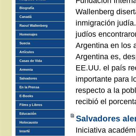
Fundación Intern
Biografía
Wallenberg disert
Canadá
inmigración judía
Raoul Wallenberg
judíos encontraro
Homenajes
Argentina en los
Suecia
Artículos
Argentina es, des
Casas de Vida
EE.UU. el país r
Armenia
importante para l
Salvadores
En la Prensa
respecto a la pob
E-Books
recibió el porcen
Films y Libros
Educación
Salvadores ale
Holocausto
Iniciativa académ
Interfé