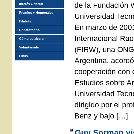
de la Fundación W
Interés General
Premios y Homenajes
Universidad Tecno
Filatelia
En marzo de 2001
Contáctenos
Internacional Ra
Cómo colaborar
(FIRW), una ONG
Voluntariado
Links
Argentina, acordó
cooperación con 
Estudios sobre An
Universidad Tecno
dirigido por el p
Benz y bajo […]
Guy Sorman vis