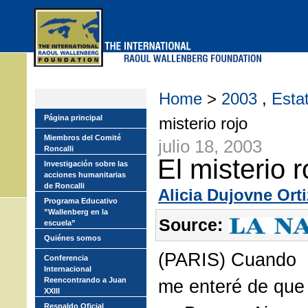
Skip
to
main
menu
Home
>
2003
,
Esta
Página principal
misterio rojo
Miembros del Comité
julio 18, 2003
Roncalli
El misterio r
Investigación sobre las
acciones humanitarias
de Roncalli
Alicia Dujovne Orti
Programa Educativo
”Wallenberg en la
Source:
escuela”
Quiénes somos
(PARIS) Cuando
Conferencia
Internacional
Reencontrando a Juan
me enteré de que
XXIII
Respaldo Oficial