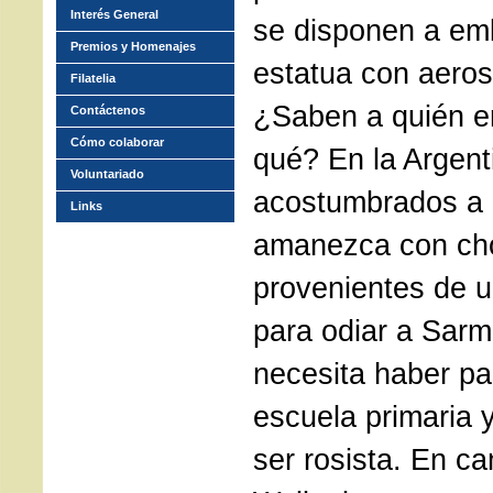
Interés General
se disponen a em
Premios y Homenajes
estatua con aeros
Filatelia
¿Saben a quién e
Contáctenos
Cómo colaborar
qué? En la Argen
Voluntariado
acostumbrados a 
Links
amanezca con ch
provenientes de u
para odiar a Sarm
necesita haber pa
escuela primaria 
ser rosista. En ca