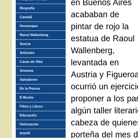
en Buenos Aires
Biografía
acababan de
Canadá
pintar de rojo la
Homenajes
Raoul Wallenberg
estatua de Raoul
Suecia
Wallenberg,
Artículos
levantada en
Casas de Vida
Armenia
Austria y Figuero
Salvadores
ocurrió un ejercici
En la Prensa
proponer a los par
E-Books
Films y Libros
algún taller litera
Educación
cabeza de quiene
Holocausto
porteña del mes d
Interfé