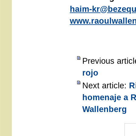
haim-kr@bezequi
www.raoulwallen
Previous artic
rojo
Next article:
R
homenaje a R
Wallenberg