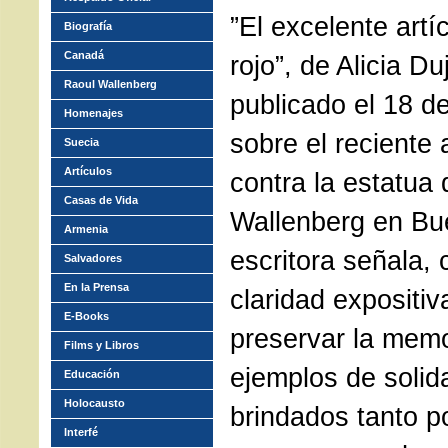
”El excelente artí
Biografía
Canadá
rojo”, de Alicia Du
Raoul Wallenberg
publicado el 18 de
Homenajes
sobre el reciente
Suecia
Artículos
contra la estatua
Casas de Vida
Wallenberg en Bu
Armenia
escritora señala, 
Salvadores
En la Prensa
claridad expositiv
E-Books
preservar la memo
Films y Libros
ejemplos de solid
Educación
Holocausto
brindados tanto p
Interfé