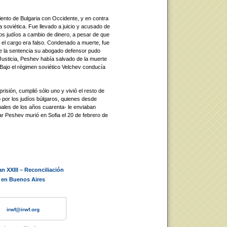
miento de Bulgaria con Occidente, y en contra
a soviética. Fue llevado a juicio y acusado de
los judíos a cambio de dinero, a pesar de que
ue el cargo era falso. Condenado a muerte, fue
se la sentencia su abogado defensor pudo
Justicia, Peshev había salvado de la muerte
Bajo el régimen soviético Velchev conducía
isión, cumplió sólo uno y vivió el resto de
 por los judíos búlgaros, quienes desde
nales de los años cuarenta- le enviaban
r Peshev murió en Sofia el 20 de febrero de
n XXIII – Reconciliación
g en Buenos Aires
irwf@irwf.org