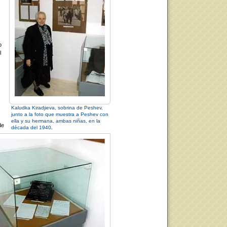
o
l
Kaludka Kiradjieva, sobrina de Peshev,
junto a la foto que muestra a Peshev con
ella y su hermana, ambas niñas, en la
de
década del 1940.