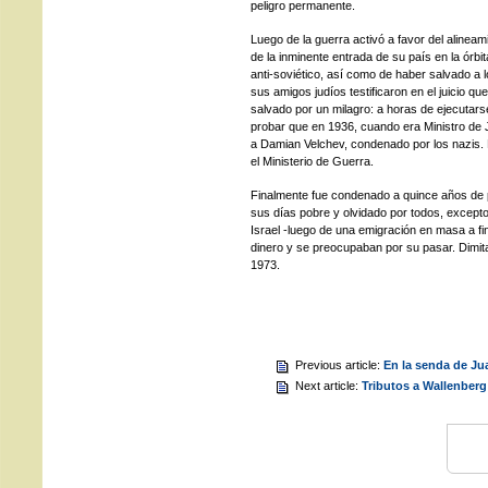
peligro permanente.
Luego de la guerra activó a favor del alinea
de la inminente entrada de su país en la órbit
anti-soviético, así como de haber salvado a 
sus amigos judíos testificaron en el juicio q
salvado por un milagro: a horas de ejecutar
probar que en 1936, cuando era Ministro de 
a Damian Velchev, condenado por los nazis. 
el Ministerio de Guerra.
Finalmente fue condenado a quince años de pr
sus días pobre y olvidado por todos, excepto
Israel -luego de una emigración en masa a fi
dinero y se preocupaban por su pasar. Dimita
1973.
Previous article:
En la senda de Jua
Next article:
Tributos a Wallenber