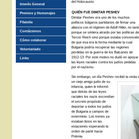
del Holocausto.
Interés General
QUIÉN FUE DIMITAR PESHEV
Premios y Homenajes
Dimitar Peshev era uno de los muchos
Filatelia
políticos búlgaros partidarios de firmar una
alianza con el régimen de Adolf Hitler, no tant
Contáctenos
porque se sintiera atraído por las políticas de
Tercer Reich sino porque estaba convencido
Cómo colaborar
de que esa era la forma mediante la cual
Bulgaria podría recuperar las regiones
Voluntariado
perdidas en la guerra de los Balcanes de
1912-13. Por este motivo no dudó en apoyar
Links
las leyes raciales contra los judíos pedidas
por el nazismo.
Sin embargo, un día Peshev recibió la visita 
un viejo amigo judío de su
infancia, quien le informó
que detrás de las leyes
raciales los nazis escondían
el secreto propósito de
deportar a todos los judíos
de Bulgaria a campos de
exterminio. Los trenes ya
estaban listos en las
estaciones esperando la
orden de partir hacia
Polonia.