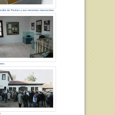
cribir de Peshev y sus memorias manuscritas.
useo.
v