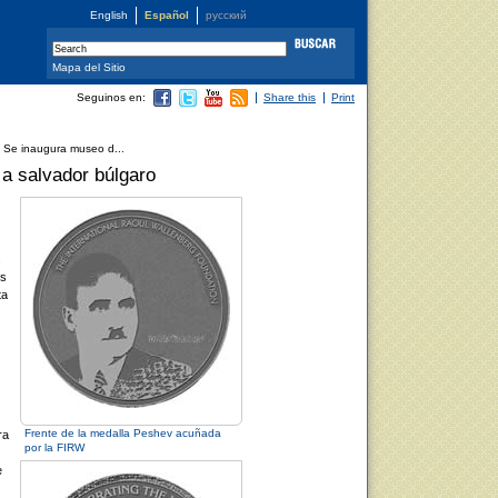
English
Español
русский
Mapa del Sitio
Seguinos en:
Share this
Print
 Se inaugura museo d...
a salvador búlgaro
s
os
ta
Frente de la medalla Peshev acuñada
ra
por la FIRW
e