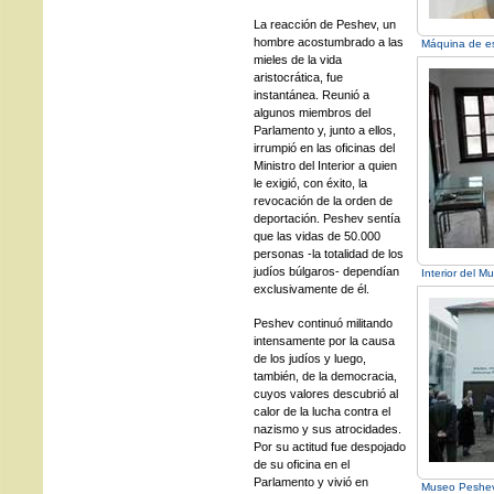
La reacción de Peshev, un
hombre acostumbrado a las
Máquina de es
mieles de la vida
aristocrática, fue
instantánea. Reunió a
algunos miembros del
Parlamento y, junto a ellos,
irrumpió en las oficinas del
Ministro del Interior a quien
le exigió, con éxito, la
revocación de la orden de
deportación. Peshev sentía
que las vidas de 50.000
personas -la totalidad de los
judíos búlgaros- dependían
Interior del M
exclusivamente de él.
Peshev continuó militando
intensamente por la causa
de los judíos y luego,
también, de la democracia,
cuyos valores descubrió al
calor de la lucha contra el
nazismo y sus atrocidades.
Por su actitud fue despojado
de su oficina en el
Parlamento y vivió en
Museo Peshe