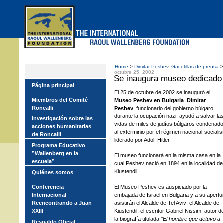
Skip
to
main
menu
Home
>
Dimitar Peshev
,
Gacetillas de prensa
>
octubre 25, 2002
Se inaugura museo dedicado 
Página principal
El 25 de octubre de 2002 se inauguró el
Miembros del Comité
Museo Peshev en Bulgaria
.
Dimitar
Roncalli
Peshev
, funcionario del gobierno búlgaro
durante la ocupación nazi, ayudó a salvar la
Investigación sobre las
vidas de miles de judíos búlgaros condenad
acciones humanitarias
al exterminio por el régimen nacional-socialis
de Roncalli
liderado por Adolf Hitler.
Programa Educativo
”Wallenberg en la
El museo funcionará en la misma casa en la
escuela”
cual Peshev nació en 1894 en la localidad de
Kiustendil.
Quiénes somos
Conferencia
El Museo Peshev es auspiciado por la
Internacional
embajada de Israel en Bulgaria y a su apertu
Reencontrando a Juan
asistirán el Alcalde de Tel Aviv; el Alcalde de
XXIII
Kiustendil; el escritor Gabriel Nissim, autor d
la biografía titulada
”El hombre que detuvo a
Respaldo Oficial