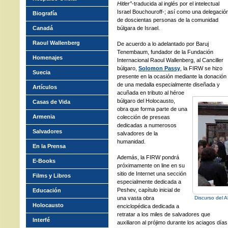
Hitler”
-traducida al inglés por el intelectual
Israel Bouchouroff-; así como una delegació
Biografía
de doscientas personas de la comunidad
Canadá
búlgara de Israel.
Raoul Wallenberg
De acuerdo a lo adelantado por Baruj
Tenembaum, fundador de la Fundación
Homenajes
Internacional Raoul Wallenberg, al Canciller
búlgaro,
Solomon Passy
, la FIRW se hizo
Suecia
presente en la ocasión mediante la donación
de una medalla especialmente diseñada y
Artículos
acuñada en tributo al héroe
búlgaro del Holocausto,
Casas de Vida
obra que forma parte de una
Armenia
colección de preseas
dedicadas a numerosos
Salvadores
salvadores de la
humanidad.
En la Prensa
Además, la FIRW pondrá
E-Books
próximamente on line en su
sitio de Internet una sección
Films y Libros
especialmente dedicada a
Peshev, capítulo inicial de
Educación
una vasta obra
Discurso del A
Holocausto
enciclopédica dedicada a
retratar a los miles de salvadores que
Interfé
auxiliaron al prójimo durante los aciagos días