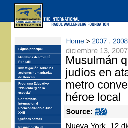
Skip
to
main
menu
Home
>
2007
,
200
diciembre 13, 2007
Página principal
Musulmán q
Miembros del Comité
Roncalli
judíos en at
Investigación sobre las
acciones humanitarias
de Roncalli
metro conve
Programa Educativo
”Wallenberg en la
héroe local
escuela”
Conferencia
Internacional
Reencontrando a Juan
Source:
XXIII
Quiénes somos
Nueva York, 12 di
Respaldo Oficial