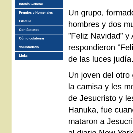
Interés General
Un grupo, formad
Premios y Homenajes
Filatelia
hombres y dos muj
Contáctenos
”Feliz Navidad” y 
Cómo colaborar
respondieron ”Fel
Voluntariado
Links
de las luces judía
Un joven del otro
la camisa y les mo
de Jesucristo y les
Hanuka, fue cuand
mataron a Jesucris
al diario New Yor