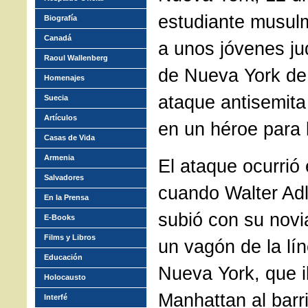
estudiante musul
Biografía
Canadá
a unos jóvenes ju
Raoul Wallenberg
de Nueva York de
Homenajes
ataque antisemita
Suecia
Artículos
en un héroe para l
Casas de Vida
Armenia
El ataque ocurrió
Salvadores
cuando Walter Adl
En la Prensa
subió con su novi
E-Books
Films y Libros
un vagón de la lí
Educación
Nueva York, que ib
Holocausto
Manhattan al barr
Interfé