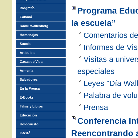
Programa Educ
Biografía
Canadá
la escuela”
Raoul Wallenberg
Comentarios de
Homenajes
Suecia
Informes de Vis
Artículos
Visitas a unive
Casas de Vida
especiales
Armenia
Salvadores
Leyes "Día Wal
En la Prensa
Palabra de volu
E-Books
Prensa
Films y Libros
Educación
Conferencia In
Holocausto
Reencontrando a
Interfé