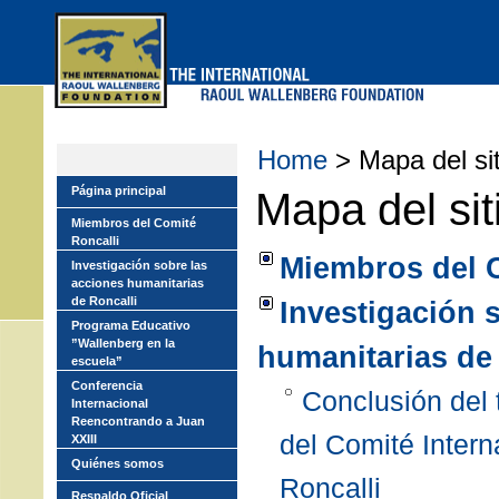
Skip
to
main
menu
Home
> Mapa del sit
Página principal
Mapa del sit
Miembros del Comité
Roncalli
Miembros del C
Investigación sobre las
acciones humanitarias
de Roncalli
Investigación 
Programa Educativo
”Wallenberg en la
humanitarias de
escuela”
Conferencia
Conclusión del 
Internacional
Reencontrando a Juan
del Comité Inter
XXIII
Quiénes somos
Roncalli
Respaldo Oficial