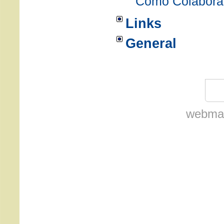
Como Colabora
Links
General
webmas