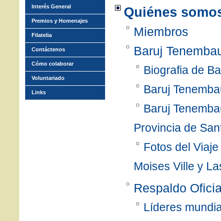
Interés General
Quiénes somo
Premios y Homenajes
Miembros
Filatelia
Baruj Tenemba
Contáctenos
Cómo colaborar
Biografia de 
Voluntariado
Baruj Tenemba
Links
Baruj Tenembau
Provincia de San
Fotos del Viaj
Moises Ville y L
Respaldo Oficia
Líderes mundi