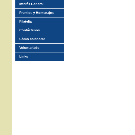
Interés General
Premios y Homenajes
Filatelia
Contáctenos
Cómo colaborar
Voluntariado
Links