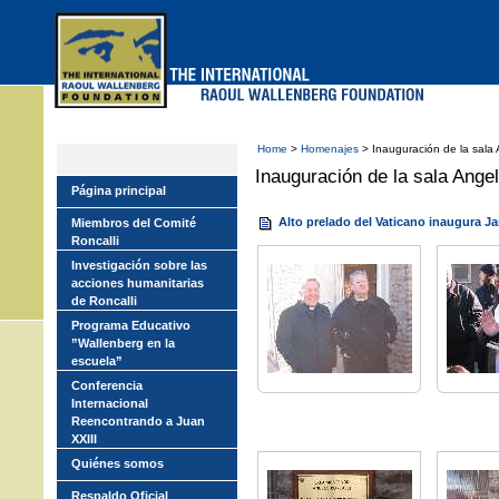
Skip
to
main
menu
Home
>
Homenajes
> Inauguración de la sala 
Inauguración de la sala Angel
Página principal
Alto prelado del Vaticano inaugura Ja
Miembros del Comité
Roncalli
Investigación sobre las
acciones humanitarias
de Roncalli
Programa Educativo
”Wallenberg en la
escuela”
Conferencia
Internacional
Reencontrando a Juan
XXIII
Quiénes somos
Respaldo Oficial