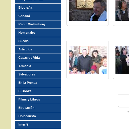
Biografía
Canadá
Raoul Wallenberg
Homenajes
Suecia
Artículos
Casas de Vida
Armenia
Salvadores
En la Prensa
E-Books
Films y Libros
Educación
w
Holocausto
Interfé