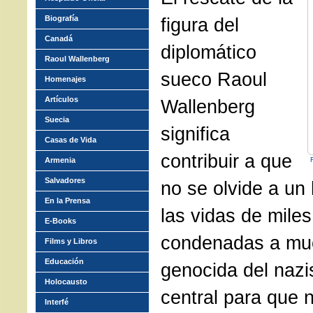
Biografía
figura del
Canadá
diplomático
Raoul Wallenberg
sueco Raoul
Homenajes
Artículos
Wallenberg
Suecia
significa
Casas de Vida
contribuir a que
Armenia
Salvadores
no se olvide a un
En la Prensa
las vidas de mile
E-Books
condenadas a mue
Films y Libros
Educación
genocida del nazi
Holocausto
central para que n
Interfé