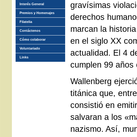
gravísimas violac
Interés General
Premios y Homenajes
derechos humano
Filatelia
marcan la historia
Contáctenos
en el siglo XX co
Cómo colaborar
Voluntariado
actualidad. El 4 
Links
cumplen 99 años 
Wallenberg ejerci
titánica que, entr
consistió en emit
salvaran a los «m
nazismo. Así, mu