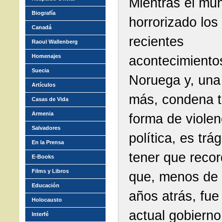
Mientras el mu
Biografía
horrorizado los
Canadá
recientes
Raoul Wallenberg
Homenajes
acontecimiento
Suecia
Noruega y, una
Artículos
más, condena 
Casas de Vida
Armenia
forma de violen
Salvadores
política, es trá
En la Prensa
tener que recor
E-Books
Films y Libros
que, menos de
Educación
años atrás, fue 
Holocausto
actual gobierno
Interfé