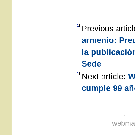
Previous artic
armenio: Pre
la publicació
Sede
Next article:
W
cumple 99 añ
webmas