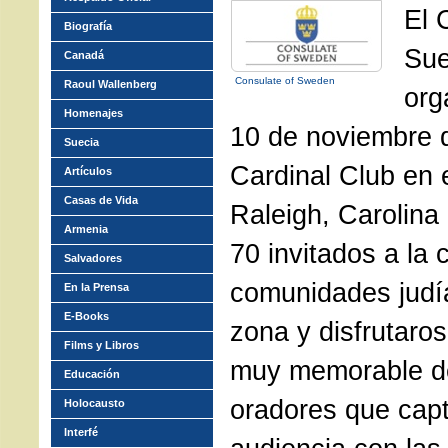
El 
Biografía
Sue
Canadá
Consulate of Sweden
Raoul Wallenberg
org
Homenajes
10 de noviembre 
Suecia
Cardinal Club en 
Artículos
Casas de Vida
Raleigh, Carolina
Armenia
70 invitados a la 
Salvadores
comunidades judí
En la Prensa
E-Books
zona y disfrutaro
Films y Libros
muy memorable de
Educación
oradores que capt
Holocausto
Interfé