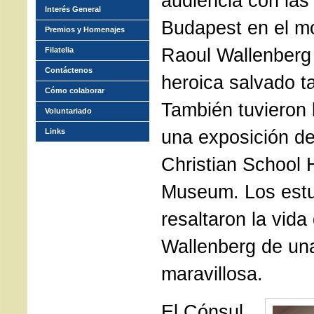
audiencia con las
Interés General
Budapest en el m
Premios y Homenajes
Raoul Wallenberg
Filatelia
Contáctenos
heroica salvado t
Cómo colaborar
También tuvieron 
Voluntariado
una exposición de
Links
Christian School 
Museum. Los estu
resaltaron la vida
Wallenberg de un
maravillosa.
El Cónsul