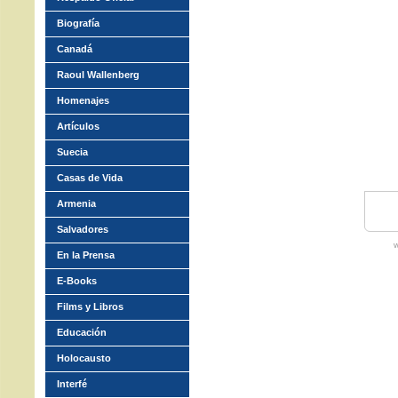
Biografía
Canadá
Raoul Wallenberg
Homenajes
Artículos
Suecia
Casas de Vida
Armenia
Salvadores
w
En la Prensa
E-Books
Films y Libros
Educación
Holocausto
Interfé