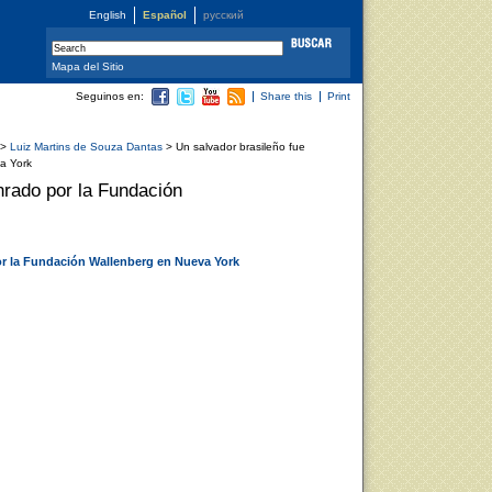
English
Español
русский
Mapa del Sitio
Seguinos en:
Share this
Print
>
Luiz Martins de Souza Dantas
> Un salvador brasileño fue
a York
nrado por la Fundación
or la Fundación Wallenberg en Nueva York