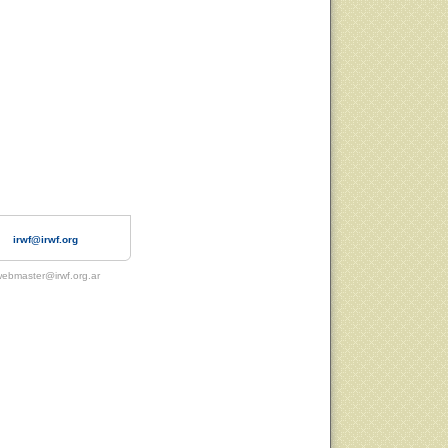
irwf@irwf.org
ebmaster@irwf.org.ar