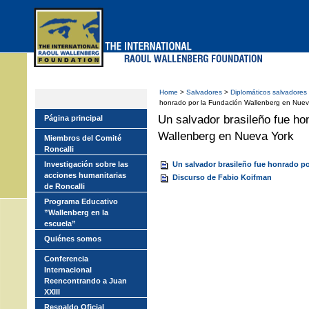
Skip
to
main
menu
Home
>
Salvadores
>
Diplomáticos salvadores
honrado por la Fundación Wallenberg en Nuev
Un salvador brasileño fue ho
Página principal
Wallenberg en Nueva York
Miembros del Comité
Roncalli
Investigación sobre las
Un salvador brasileño fue honrado p
acciones humanitarias
Discurso de Fabio Koifman
de Roncalli
Programa Educativo
”Wallenberg en la
escuela”
Quiénes somos
Conferencia
Internacional
Reencontrando a Juan
XXIII
Respaldo Oficial