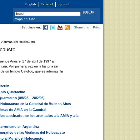
English
Español
русский
Mapa del Sitio
Seguinos en:
Share this
Print
 víctimas del Holocausto
ocausto
uenos Aires el 17 de abril de 1997 a
tina. Por primera vez en la historia se
de un templo Católico, que es además, la
Berlín
tonio Quarracino
arracino (8/8/23 – 28/2/98)
 Holocausto en la Catedral de Buenos Aires
imas de AMIA en la Catedral
os asesinados en los atentados a la AMIA y a la
terrorismo en Argentina
orativo de las Víctimas del Holocausto
to al Mural del Holocausto