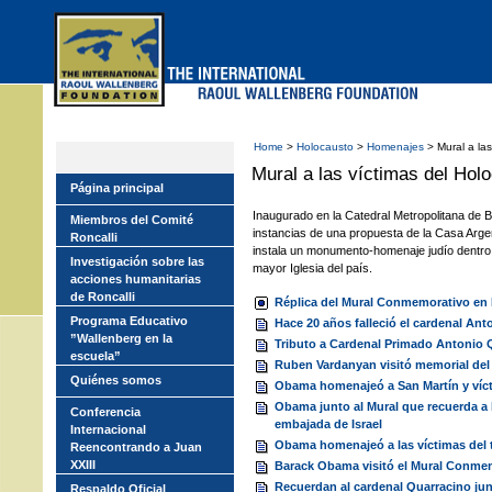
Skip
to
main
menu
Home
>
Holocausto
>
Homenajes
> Mural a las
Mural a las víctimas del Hol
Página principal
Inaugurado en la Catedral Metropolitana de B
Miembros del Comité
instancias de una propuesta de la Casa Argen
Roncalli
instala un monumento-homenaje judío dentro 
Investigación sobre las
mayor Iglesia del país.
acciones humanitarias
de Roncalli
Réplica del Mural Conmemorativo en 
Programa Educativo
Hace 20 años falleció el cardenal An
”Wallenberg en la
Tributo a Cardenal Primado Antonio Qu
escuela”
Ruben Vardanyan visitó memorial del
Quiénes somos
Obama homenajeó a San Martín y víct
Obama junto al Mural que recuerda a l
Conferencia
embajada de Israel
Internacional
Obama homenajeó a las víctimas del 
Reencontrando a Juan
XXIII
Barack Obama visitó el Mural Conmem
Recuerdan al cardenal Quarracino jun
Respaldo Oficial