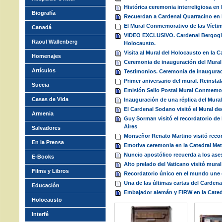
Histórica ceremonia interreligiosa en
Biografía
Recuerdan a Cardenal Quarracino en 
El Mural Conmemorativo de las Vícti
Canadá
VIDEO EXCLUSIVO. Cardenal Bergoglio 
Raoul Wallenberg
Holocausto.
Visita al Mural del Holocausto en la 
Homenajes
Ceremonia de inauguración del Mural
Artículos
Testimonios. Ceremonia de inaugura
Primer aniversario del mural. Reinstal
Suecia
Emisión Sello Postal Mural Conmemo
Casas de Vida
Inauguración de una réplica del Mura
El Cardenal Sodano visitó el Mural de
Armenia
Guy Sorman visitó el recordatorio de
Aires
Salvadores
Monseñor Renato Martino visitó reco
En la Prensa
Emotiva ceremonia en la Catedral Met
Nuncio apostólico recuerda a los ase
E-Books
Alto prelado del Vaticano visitó mur
Films y Libros
Recordatorio único en el mundo une e
Una de las últimas cartas del Carden
Educación
Embajador alemán y FIRW en la Cated
Holocausto
Interfé