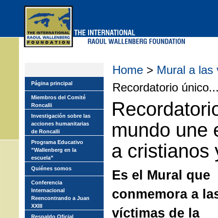
Skip
to
main
menu
Home
>
Mural a las
Página principal
Recordatorio único..
Miembros del Comité
Recordatorio
Roncalli
Investigación sobre las
mundo une e
acciones humanitarias
de Roncalli
Programa Educativo
a cristianos 
”Wallenberg en la
escuela”
Quiénes somos
Es el Mural que
Conferencia
conmemora a la
Internacional
Reencontrando a Juan
XXIII
víctimas de la
Respaldo Oficial