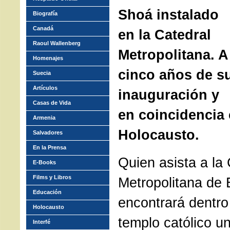
Shoá instalado
Biografía
Canadá
en la Catedral
Raoul Wallenberg
Metropolitana. A
Homenajes
cinco años de s
Suecia
Artículos
inauguración y
Casas de Vida
en coincidencia 
Armenia
Holocausto.
Salvadores
En la Prensa
Quien asista a la
E-Books
Films y Libros
Metropolitana de 
Educación
encontrará dentro 
Holocausto
templo católico u
Interfé