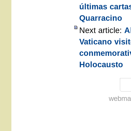
últimas carta
Quarracino
Next article:
A
Vaticano visi
conmemorati
Holocausto
webmas