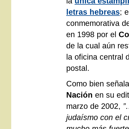
la
única estampil
letras hebreas
; 
conmemorativa d
en 1998 por el
Co
de la cual aún re
la oficina central 
postal.
Como bien señala 
Nación
en su edit
marzo de 2002,
”
judaísmo con el c
mucho más fuerte