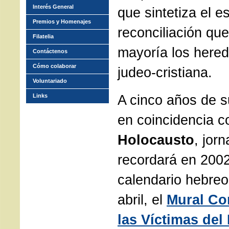
Interés General
que sintetiza el es
Premios y Homenajes
reconciliación qu
Filatelia
mayoría los hered
Contáctenos
Cómo colaborar
judeo-cristiana.
Voluntariado
A cinco años de s
Links
en coincidencia c
Holocausto
, jor
recordará en 2002
calendario hebreo
abril, el
Mural Co
las Víctimas del