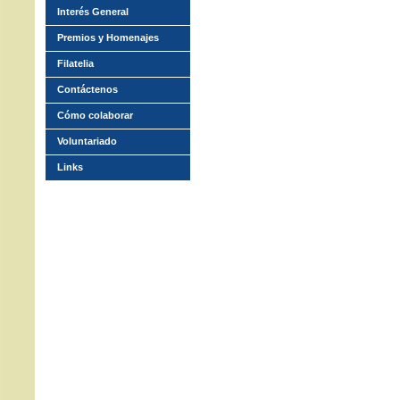
Interés General
Premios y Homenajes
Filatelia
Contáctenos
Cómo colaborar
Voluntariado
Links