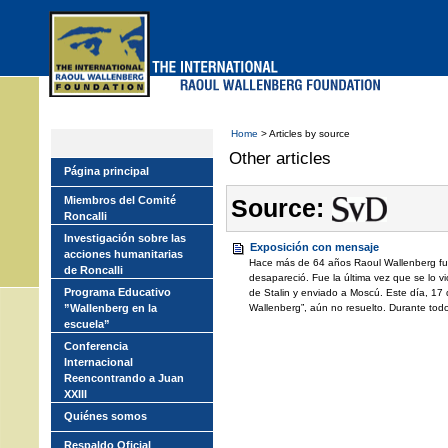
Skip
to
main
menu
Home
> Articles by source
Other articles
Página principal
Miembros del Comité
Source:
Roncalli
Investigación sobre las
Exposición con mensaje
acciones humanitarias
Hace más de 64 años Raoul Wallenberg fue
de Roncalli
desapareció. Fue la última vez que se lo 
Programa Educativo
de Stalin y enviado a Moscú. Este día, 17
”Wallenberg en la
Wallenberg”, aún no resuelto. Durante todo
escuela”
Conferencia
Internacional
Reencontrando a Juan
XXIII
Quiénes somos
Respaldo Oficial