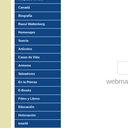
Canadá
Biografía
Raoul Wallenberg
Homenajes
Suecia
Artículos
Casas de Vida
Armenia
Salvadores
webmas
En la Prensa
E-Books
Films y Libros
Educación
Holocausto
Interfé