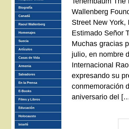
Tenembaum The In
Biografía
Wallenberg Found
Canadá
Street New York
Raoul Wallenberg
Estimado Señor
Homenajes
Suecia
Muchas gracias po
Artículos
julio, en nombre 
Casas de Vida
Internacional Rao
Armenia
expresando su pr
Salvadores
En la Prensa
conmemoración d
E-Books
aniversario del [
Films y Libros
Educación
Holocausto
Interfé