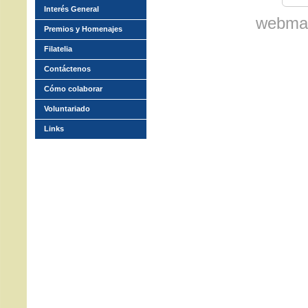
Interés General
webmas
Premios y Homenajes
Filatelia
Contáctenos
Cómo colaborar
Voluntariado
Links