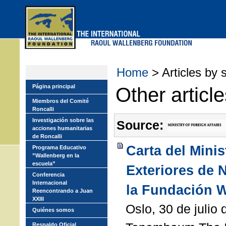
Skip
to
main
menu
Home
> Articles by 
Página principal
Other articl
Miembros del Comité
Roncalli
Investigación sobre las
Source:
acciones humanitarias
de Roncalli
Carta del Mini
Programa Educativo
”Wallenberg en la
escuela”
Exteriores de 
Conferencia
Internacional
la Fundación 
Reencontrando a Juan
XXIII
Oslo, 30 de julio
Quiénes somos
Respaldo Oficial