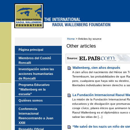
Skip
to
main
menu
Home
> Articles by source
Other articles
Página principal
Miembros del Comité
Source:
Roncalli
Wallenberg, cien años después
Investigación sobre las
A cien años del nacimiento del Héroe sin
acciones humanitarias
Tenembaum, las probabilidades de que Ra
de Roncalli
pero, cualquiera que haya sido su destino, 
Programa Educativo
libertades individuales tienen derecho a s
”Wallenberg en la
escuela”
La Fundación Internacional Raoul Wa
La misión de la Fundación Internacional Ra
Quiénes somos
educativos y de divulgación que promuevan e
coraje cívico, pilares éticos que animaron 
Conferencia
Raoul Wallenberg es el diplomático sueco
Internacional
salvar las vidas de […]
Reencontrando a Juan
XXIII
“Me salvó de los nazis un niño de sie
Respaldo Oficial