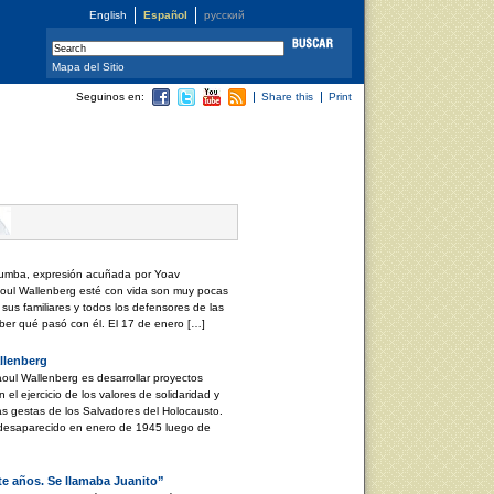
English
Español
русский
Mapa del Sitio
Seguinos en:
Share this
Print
 Tumba, expresión acuñada por Yoav
oul Wallenberg esté con vida son muy pocas
sus familiares y todos los defensores de las
aber qué pasó con él. El 17 de enero […]
llenberg
oul Wallenberg es desarrollar proyectos
l ejercicio de los valores de solidaridad y
las gestas de los Salvadores del Holocausto.
 desaparecido en enero de 1945 luego de
te años. Se llamaba Juanito”