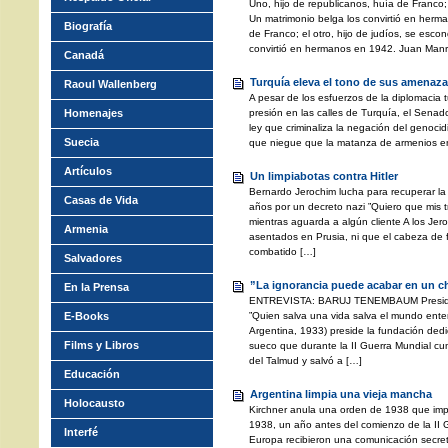
Uno, hijo de republicanos, huía de Franco; e
Un matrimonio belga los convirtió en herm
Biografía
de Franco; el otro, hijo de judíos, se escon
convirtió en hermanos en 1942. Juan Manr
Canadá
Turquía eleva el tono de sus amenazas
Raoul Wallenberg
A pesar de los esfuerzos de la diplomacia 
Homenajes
presión en las calles de Turquía, el Senad
ley que criminaliza la negación del genoci
Suecia
que niegue que la matanza de armenios e
Artículos
Un limpiabotas contra Hitler
Bernardo Jerochim lucha para recuperar l
Casas de Vida
años por un decreto nazi ”Quiero que mis 
mientras aguarda a algún cliente A los Jer
Armenia
asentados en Prusia, ni que el cabeza de f
combatido […]
Salvadores
”La ignorancia puede acabar en un ch
En la Prensa
ENTREVISTA: BARUJ TENEMBAUM Presiden
E-Books
”Quien salva una vida salva el mundo ent
Argentina, 1933) preside la fundación dedi
Films y Libros
sueco que durante la II Guerra Mundial cu
del Talmud y salvó a […]
Educación
Argentina limpia una vieja mancha
Holocausto
Kirchner anula una orden de 1938 que impid
1938, un año antes del comienzo de la II 
Interfé
Europa recibieron una comunicación secreta