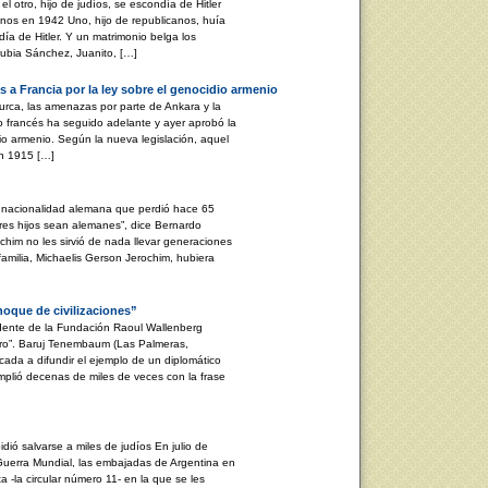
l otro, hijo de judíos, se escondía de Hitler
anos en 1942 Uno, hijo de republicanos, huía
día de Hitler. Y un matrimonio belga los
ubia Sánchez, Juanito, […]
 a Francia por la ley sobre el genocidio armenio
turca, las amenazas por parte de Ankara y la
o francés ha seguido adelante y ayer aprobó la
dio armenio. Según la nueva legislación, aquel
n 1915 […]
a nacionalidad alemana que perdió hace 65
tres hijos sean alemanes”, dice Bernardo
ochim no les sirvió de nada llevar generaciones
amilia, Michaelis Gerson Jerochim, hubiera
oque de civilizaciones”
te de la Fundación Raoul Wallenberg
ero”. Baruj Tenembaum (Las Palmeras,
cada a difundir el ejemplo de un diplomático
mplió decenas de miles de veces con la frase
ió salvarse a miles de judíos En julio de
Guerra Mundial, las embajadas de Argentina en
 -la circular número 11- en la que se les