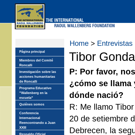
Skip
to
main
menu
Home
>
Entrevistas
Página principal
Tibor Gonda
Miembros del Comité
Roncalli
P: Por favor, no
Investigación sobre las
acciones humanitarias
¿cómo se llama 
de Roncalli
Programa Educativo
dónde nació?
”Wallenberg en la
escuela”
R: Me llamo Tibor
Quiénes somos
Conferencia
20 de setiembre 
Internacional
Reencontrando a Juan
XXIII
Debrecen, la seg
Respaldo Oficial