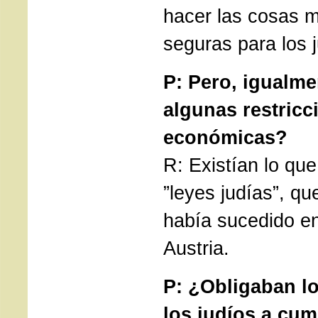
hacer las cosas m
seguras para los 
P: Pero, igualm
algunas restricc
económicas?
R: Existían lo q
”leyes judías”, qu
había sucedido e
Austria.
P: ¿Obligaban l
los judíos a cum