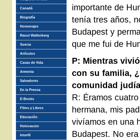
importante de Hu
Canadá
tenía tres años,
Biografía
Homenajes
Budapest y perman
Raoul Wallenberg
que me fui de Hun
Suecia
Artículos
P: Mientras vivi
Casas de Vida
con su familia, 
Armenia
Salvadores
comunidad judí
En la Prensa
R: Éramos cuatro 
E-Books
hermana, mis padr
Films y Libros
Educación
vivíamos en una 
Holocausto
Budapest. No era
Interfé