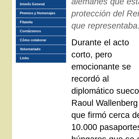
alemanes que est
Interés General
protección del Re
Premios y Homenajes
Filatelia
que representaba
Contáctenos
Durante el acto
Cómo colaborar
Voluntariado
corto, pero
Links
emocionante se
recordó al
diplomático sueco
Raoul Wallenberg
que firmó cerca d
10.000 pasaportes