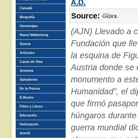
A.D.
Canadá
Source:
Biografía
Homenajes
(AJN) Llevado a c
Raoul Wallenberg
Fundación que ll
Suecia
la esquina de Fig
Artículos
Casas de Vida
Austria donde se 
Armenia
monumento a este 
Salvadores
En la Prensa
Humanidad”, el di
E-Books
que firmó pasapor
Films y Libros
húngaros durante
Educación
Holocausto
guerra mundial di
Interfé