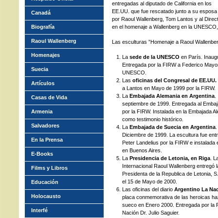
entregadas al diputado de California en los
EE.UU. que fue rescatado junto a su esposa
Canadá
por Raoul Wallenberg, Tom Lantos y al Dire
Biografía
en el homenaje a Wallenberg en la UNESCO, 
Raoul Wallenberg
Las esculturas ”Homenaje a Raoul Wallenber
Homenajes
La
sede de la UNESCO
en París. Inau
Entregada por la FIRW a Federico Mayor
Suecia
UNESCO.
Las
oficinas del Congresal de EE.UU
Artículos
a Lantos en Mayo de 1999 por la FIRW.
La
Embajada Alemania en Argentina
.
Casas de Vida
septiembre de 1999. Entregada al Emba
Armenia
por la FIRW. Instalada en la Embajada 
como testimonio histórico.
Salvadores
La
Embajada de Suecia en Argentina
Diciembre de 1999. La escultura fue en
En la Prensa
Peter Landelius por la FIRW e instalada
en Buenos Aires.
E-Books
La
Presidencia de Letonia, en Riga
. L
Internacional Raoul Wallenberg entregó la
Films y Libros
Presidenta de la Republica de Letonia, S
el 15 de Mayo de 2000.
Educación
Las oficinas del diario
Argentino La Na
Holocausto
placa conmemorativa de las heroicas ha
sueco en Enero 2000. Entregada por la
Interfé
Nación Dr. Julio Saguier.