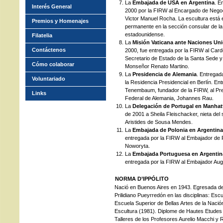
La
Embajada de USA en Argentina
. E
Interés General
2000 por la FIRW al Encargado de Nego
Victor Manuel Rocha. La escultura está 
Premios y Homenajes
permanente en la sección consular de l
estadounidense.
Filatelia
La
Misión Vaticana ante Naciones Un
Contáctenos
2000, fue entregada por la FIRW al Car
Secretario de Estado de la Santa Sede y
Cómo colaborar
Monseñor Renato Martino.
La
Presidencia de Alemania
. Entregad
Voluntariado
la Residencia Presidencial en Berlín. En
Tenembaum, fundador de la FIRW, al Pre
Links
Federal de Alemania, Johannes Rau.
La
Delegación de Portugal en Manhat
de 2001 a Sheila Fleischacker, nieta del
Aristides de Sousa Mendes.
La
Embajada de Polonia en Argentina
entregada por la FIRW al Embajador de 
Noworyta.
La
Embajada Portuguesa en Argentin
entregada por la FIRW al Embajador Aug
NORMA D’IPPÓLITO
Nació en Buenos Aires en 1943. Egresada de 
Prilidiano Pueyrredón en las disciplinas: Esc
Escuela Superior de Bellas Artes de la Nació
Escultura (1981). Diplome de Hautes Etudes 
Talleres de los Profesores Aurelio Macchi y 