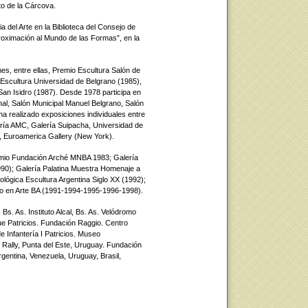
to de la Cárcova.
a del Arte en la Biblioteca del Consejo de
roximación al Mundo de las Formas”, en la
es, entre ellas, Premio Escultura Salón de
scultura Universidad de Belgrano (1985),
an Isidro (1987). Desde 1978 participa en
onal, Salón Municipal Manuel Belgrano, Salón
a realizado exposiciones individuales entre
ería AMC, Galería Suipacha, Universidad de
, Euroamerica Gallery (New York).
remio Fundación Arché MNBA 1983; Galería
990); Galería Palatina Muestra Homenaje a
ógica Escultura Argentina Siglo XX (1992);
to en Arte BA (1991-1994-1995-1996-1998).
Bs. As. Instituto Alcal, Bs. As. Velódromo
ue Patricios. Fundación Raggio. Centro
Infantería I Patricios. Museo
ally, Punta del Este, Uruguay. Fundación
gentina, Venezuela, Uruguay, Brasil,