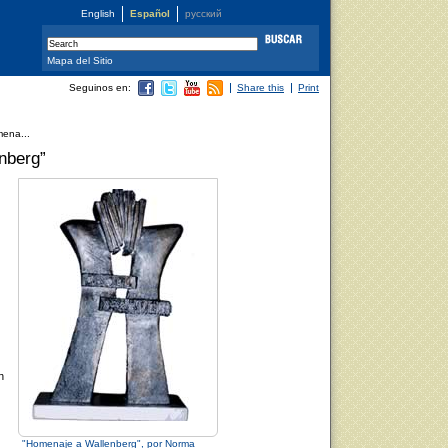
English
Español
русский
Mapa del Sitio
Seguinos en:
Share this
Print
mena...
nberg”
n
"Homenaje a Wallenberg", por Norma