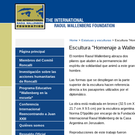
Skip
to
main
menu
Home
>
Estatuas y esculturas
> Escultura ”Ho
Escultura ”Homenaje a Walle
Página principal
El nombre Raoul Wallenberg abraza dos
Miembros del Comité
pilares que aluden a la permanencia del
Roncalli
espíritu de solidaridad que animó a este gran
hombre.
Investigación sobre las
acciones humanitarias
Las formas que se despliegan en la parte
de Roncalli
superior de la escultura hacen referencia
Programa Educativo
directa a los pasaportes utilizados por el
”Wallenberg en la
diplomático.
escuela”
La obra está realizada en bronce (32.5 cm X
Conferencia
21.7 cm X 9.5 cm) por la escultora argentina
Internacional
Norma D’Ippólito por encargo de la Fundació
Reencontrando a Juan
Internacional Raoul Wallenberg de la Casa
XXIII
Argentina en Jerusalem.
Quiénes somos
Reproducciones de este trabajo fueron
Respaldo Oficial