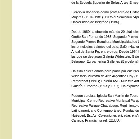
de la Escuela Superior de Bellas Artes Ernes
Ejerció la docencia como profesora de Histori
Mujeres (1976-1981). Dictó el Seminario ”Ap
Universidad de Belgrano (1986).
Desde 1980 ha obtenido más de 20 distincion
Otoño San Fernando 1985, Segundo Premio E
Segundo Premio Escultura Municipalidad de S
los principales salones del país, Salón Naci
Anual de Santa Fe, entre otros. Desde 1984 h
las que se destacan Galería Wildestein, Gal
Belgrano, Euroamerica Galleries (Barcelona)
Ha sido seleccionada para participar en: P
Wildestein Muestra de Arte Argentino Hoy (1
Rembrandt (1991); Galería AMC Muestra Antol
Galería Zurbarán (1993 y 1997). Ha expues
Poseen su obra: Iglesia San Martín de Tours, 
Municipal. Centro Recreativo Municipal Parq
Recreativo Parque Chacabuco. Regimiento de 
Latinoamericano Contemporáneo. Fundación R
Huésped, Bs. As. Colecciones privadas en Ar
Canadá, Francia, Israel, EE.UU.