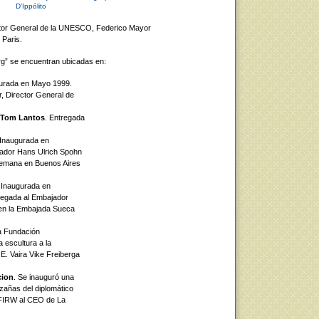
D’Ippólito
ctor General de la UNESCO, Federico Mayor
Paris.
g” se encuentran ubicadas en:
gurada en Mayo 1999.
, Director General de
. Tom Lantos
. Entregada
 Inaugurada en
jador Hans Ulrich Spohn
Alemana en Buenos Aires
. Inaugurada en
tregada al Embajador
 en la Embajada Sueca
a Fundación
 escultura a la
.E. Vaira Vike Freiberga
cion
. Se inauguró una
zañas del diplomático
 FIRW al CEO de La