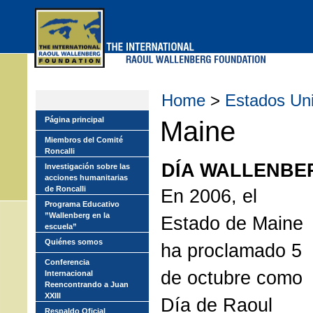
Skip
to
main
menu
Home
>
Estados Un
Página principal
Maine
Miembros del Comité
Roncalli
DÍA WALLENBE
Investigación sobre las
acciones humanitarias
de Roncalli
En 2006, el
Programa Educativo
”Wallenberg en la
Estado de Maine
escuela”
Quiénes somos
ha proclamado 5
Conferencia
de octubre como
Internacional
Reencontrando a Juan
XXIII
Día de Raoul
Respaldo Oficial