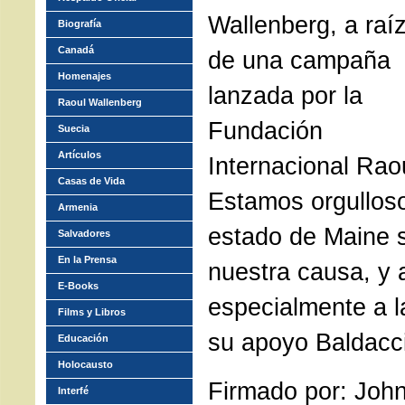
Wallenberg, a raí
Biografía
Canadá
de una campaña
Homenajes
lanzada por la
Raoul Wallenberg
Fundación
Suecia
Artículos
Internacional Rao
Casas de Vida
Estamos orgulloso
Armenia
estado de Maine 
Salvadores
En la Prensa
nuestra causa, y
E-Books
especialmente a l
Films y Libros
su apoyo Baldacci
Educación
Holocausto
Firmado por: John
Interfé