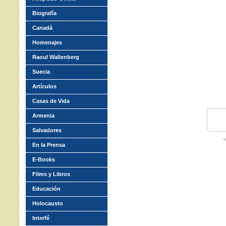
Biografía
Canadá
Homenajes
Raoul Wallenberg
Suecia
Artículos
Casas de Vida
Armenia
Salvadores
w
En la Prensa
E-Books
Films y Libros
Educación
Holocausto
Interfé