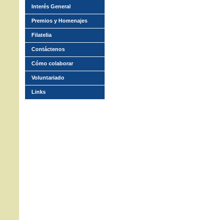
Interés General
Premios y Homenajes
Filatelia
Contáctenos
Cómo colaborar
Voluntariado
Links