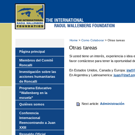
Skip
to
main
menu
Home
>
Como Colaborar
> Otras tareas
Otras tareas
Página principal
Si usted tiene un interés, experiencia o idea
Miembros del Comité
favor contáctese para tener la oportunidad de
Roncalli
En Estados Unidos, Canada y Europa:
irwf@
Investigación sobre las
En Argentina y Latinoamerica:
juan@irwf.or
acciones humanitarias
de Roncalli
Programa Educativo
”Wallenberg en la
escuela”
Next article:
Administración
Quiénes somos
Conferencia
Internacional
Reencontrando a Juan
XXIII
Respaldo Oficial