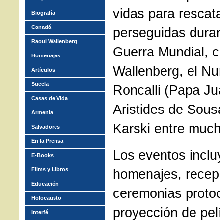
vidas para rescat
Biografía
Canadá
perseguidas dura
Raoul Wallenberg
Guerra Mundial, 
Homenajes
Wallenberg, el Nu
Artículos
Suecia
Roncalli (Papa Ju
Casas de Vida
Aristides de Sou
Armenia
Karski entre much
Salvadores
En la Prensa
Los eventos inclu
E-Books
Films y Libros
homenajes, recep
Educación
ceremonias protoc
Holocausto
proyección de pelí
Interfé