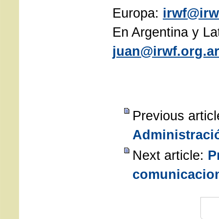
Europa:
irwf@irw
En Argentina y La
juan@irwf.org.a
Previous articl
Administraci
Next article:
P
comunicacio