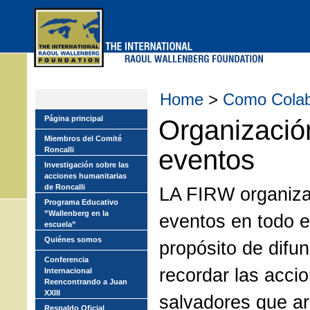
Skip
to
main
menu
Home
>
Como Colab
Página principal
Organizació
Miembros del Comité
eventos
Roncalli
Investigación sobre las
acciones humanitarias
de Roncalli
LA FIRW organiza
Programa Educativo
”Wallenberg en la
eventos en todo e
escuela”
Quiénes somos
propósito de difun
Conferencia
recordar las acci
Internacional
Reencontrando a Juan
XXIII
salvadores que ar
Respaldo Oficial