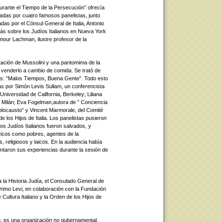
durante el Tiempo de la Persecución” ofrecía
das por cuatro famosos panelistas, junto
as por el Cónsul General de Italia, Antonio
 más sobre los Judíos Italianos en Nueva York
mour Lachman, ilustre profesor de la
tación de Mussolini y una pantomima de la
e venderlo a cambio de comida. Se trató de
as: ”Malos Tiempos, Buena Gente”. Todo esto
as por Simón Levis Sullam, un conferencista
Universidad de California, Berkeley; Liliana
de Milán; Eva Fogelman,autora de ” Conciencia
olocausto” y Vincent Marmorale, del Comité
 los Hijos de Italia. Los panelistas pusieron
os Judíos Italianos fueron salvados, y
 ricos como pobres, agentes de la
 religiosos y laicos. En la audiencia había
ntaron sus experiencias durante la sesión de
a la Historia Judía, el Consulado General de
 Primo Levi, en colaboración con la Fundación
e Cultura Italiano y la Orden de los Hijos de
g, es una organización no gubernamental,