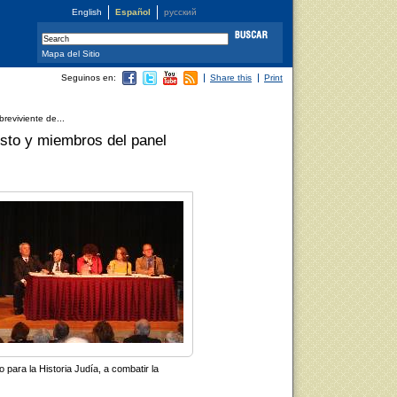
English
Español
русский
Mapa del Sitio
Seguinos en:
Share this
Print
reviviente de...
usto y miembros del panel
o para la Historia Judía, a combatir la