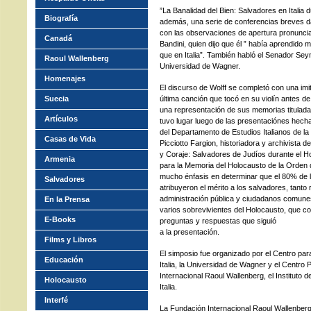
”La Banalidad del Bien: Salvadores en Italia 
Biografía
además, una serie de conferencias breves da
con las observaciones de apertura pronunciad
Canadá
Bandini, quien dijo que él ” había aprendido
que en Italia”. También habló el Senador Sey
Raoul Wallenberg
Universidad de Wagner.
Homenajes
El discurso de Wolff se completó con una imi
Suecia
última canción que tocó en su violín antes d
una representación de sus memorias titulad
Artículos
tuvo lugar luego de las presentaciónes hech
del Departamento de Estudios Italianos de la 
Casas de Vida
Picciotto Fargion, historiadora y archivista 
y Coraje: Salvadores de Judíos durante el H
Armenia
para la Memoria del Holocausto de la Orden de
mucho énfasis en determinar que el 80% de l
Salvadores
atribuyeron el mérito a los salvadores, tanto
administración pública y ciudadanos comunes,
En la Prensa
varios sobrevivientes del Holocausto, que co
E-Books
preguntas y respuestas que siguió
a la presentación.
Films y Libros
El simposio fue organizado por el Centro par
Educación
Italia, la Universidad de Wagner y el Centro
Internacional Raoul Wallenberg, el Instituto d
Holocausto
Italia.
Interfé
La Fundación Internacional Raoul Wallenber