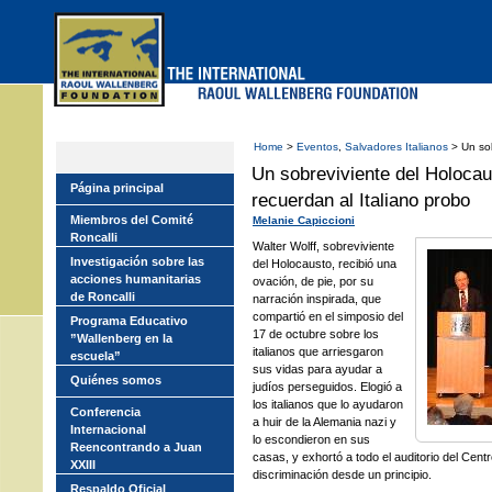
Skip
to
main
menu
Home
>
Eventos
,
Salvadores Italianos
> Un sob
Un sobreviviente del Holoca
Página principal
recuerdan al Italiano probo
Miembros del Comité
Melanie Capiccioni
Roncalli
Walter Wolff, sobreviviente
Investigación sobre las
del Holocausto, recibió una
acciones humanitarias
ovación, de pie, por su
de Roncalli
narración inspirada, que
compartió en el simposio del
Programa Educativo
17 de octubre sobre los
”Wallenberg en la
italianos que arriesgaron
escuela”
sus vidas para ayudar a
Quiénes somos
judíos perseguidos. Elogió a
los italianos que lo ayudaron
Conferencia
a huir de la Alemania nazi y
Internacional
lo escondieron en sus
Reencontrando a Juan
casas, y exhortó a todo el auditorio del Centr
XXIII
discriminación desde un principio.
Respaldo Oficial