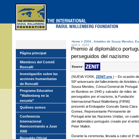
Skip
to
main
menu
Home
>
2004
,
Aristides de Sousa Mendes
,
Ev
abril 4, 2004
Premio al diplomático portug
Página principal
perseguidos del nazismo
Miembros del Comité
Source:
Roncalli
Investigación sobre las
(NUEVA YORK,
ZENIT.org
) – En ocasión de
acciones humanitarias
50º aniversario del fallecimiento de Aristides 
de Roncalli
Sousa Mendes, Cónsul General de Portugal
Programa Educativo
en Burdeos en 1940 y salvador de miles de
”Wallenberg en la
perseguidos por el nazismo, la Fundación
escuela”
Internacional Raoul Wallenberg (FIRW)
presentó al Embajador Goncalo Santa Clara
Quiénes somos
Gomes, Representante Permanente de
Conferencia
Portugal ante las Naciones Unidas, un cuadr
Internacional
del diplomático portugués creado por el artis
Reencontrando a Juan
Peter Malkin.
XXIII
Durante la ceremonia, llevada a cabo el 1º d
Respaldo Oficial