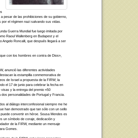
os
a pesar de las prohibiciones de su gobierno,
 por el régimen nazi salvando sus vidas.
unda Guerra Mundial fue luego imitada por
como Raoul Wallenberg en Budapest y el
po Angelo Roncalli, que después llegará a ser
 que con los hombres en contra de Dios»,
W, anunció las diferentes actividades
e destacan la estampilla conmemorativa de
eos de Israel a propuesta de la FIRW; la
do el 17 de junio para celebrar la fecha en
e visas y la entrega del premio «50
 dos personalidades de Portugal y Francia.
os al diálogo interconfesional siempre me he
que han demostrado que tan sólo con un sello
e puede convertir en héroe. Sousa Mendes es
 un símbolo de coraje, dedicación y
ndador de la FIRW, mediante un mensaje
Clara Gomes.