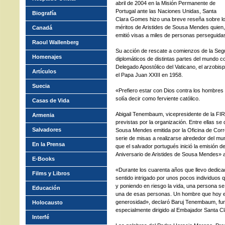
abril de 2004 en la Misión Permanente de
Portugal ante las Naciones Unidas, Santa
Biografía
Clara Gomes hizo una breve reseña sobre l
méritos de Aristides de Sousa Mendes quien, 
Canadá
emitió visas a miles de personas perseguidas
Raoul Wallenberg
Su acción de rescate a comienzos de la Seg
Homenajes
diplomáticos de distintas partes del mundo 
Delegado Apostólico del Vaticano, el arzobis
Artículos
el Papa Juan XXIII en 1958.
Suecia
«Prefiero estar con Dios contra los hombres
solía decir como ferviente católico.
Casas de Vida
Abigail Tenembaum, vicepresidente de la FIR
Armenia
previstas por la organización. Entre ellas s
Salvadores
Sousa Mendes emitida por la Oficina de Corr
serie de misas a realizarse alrededor del mun
En la Prensa
que el salvador portugués inició la emisión d
Aniversario de Aristides de Sousa Mendes» a
E-Books
«Durante los cuarenta años que llevo dedicad
Films y Libros
sentido intrigado por unos pocos individuos 
y poniendo en riesgo la vida, una persona s
Educación
una de esas personas. Un hombre que hoy es
generosidad», declaró Baruj Tenembaum, fu
Holocausto
especialmente dirigido al Embajador Santa 
Interfé