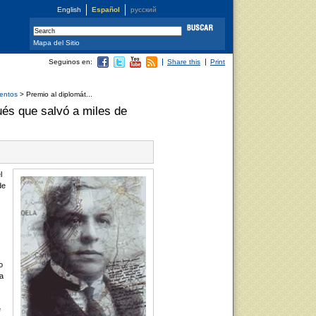
English
Español
русский
Mapa del Sitio
Seguinos en:
Share this
Print
entos
> Premio al diplomát...
ués que salvó a miles de
l
de
o
ta
e