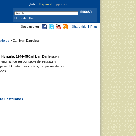
English
Español
русский
Mapa del Sitio
Seguinos en:
Share this
Print
vadores
> Carl Ivan Danielsson
 Hungría, 1944-45
Carl Ivan Danielsson,
ungría, fue responsable del rescate y
garos. Debido a sus actos, fue premiado por
ones.
ro Castellanos