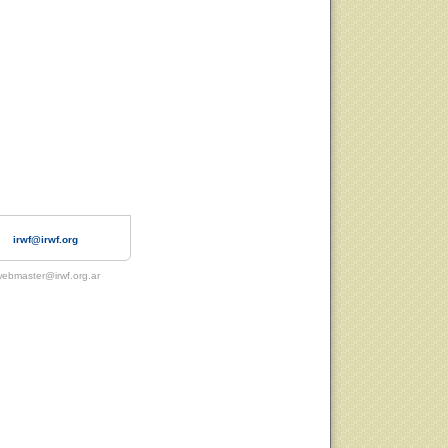
irwf@irwf.org
ebmaster@irwf.org.ar