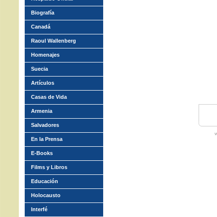
Biografía
Canadá
Raoul Wallenberg
Homenajes
Suecia
Artículos
Casas de Vida
Armenia
Salvadores
w
En la Prensa
E-Books
Films y Libros
Educación
Holocausto
Interfé