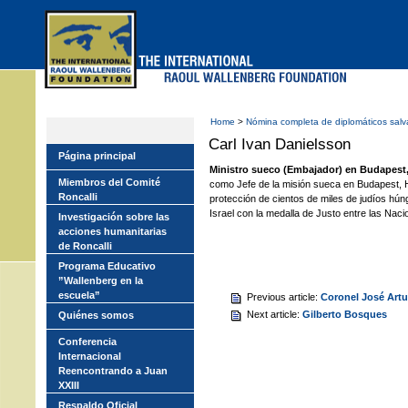
Skip
to
main
menu
Home
>
Nómina completa de diplomáticos sal
Carl Ivan Danielsson
Página principal
Ministro sueco (Embajador) en Budapest,
Miembros del Comité
como Jefe de la misión sueca en Budapest, H
Roncalli
protección de cientos de miles de judíos hún
Israel con la medalla de Justo entre las Naci
Investigación sobre las
acciones humanitarias
de Roncalli
Programa Educativo
”Wallenberg en la
escuela”
Previous article:
Coronel José Artu
Next article:
Gilberto Bosques
Quiénes somos
Conferencia
Internacional
Reencontrando a Juan
XXIII
Respaldo Oficial