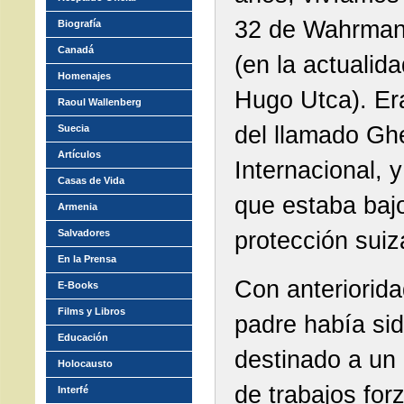
32 de Wahrman
Biografía
Canadá
(en la actualida
Homenajes
Hugo Utca). Er
Raoul Wallenberg
del llamado Gh
Suecia
Artículos
Internacional, 
Casas de Vida
que estaba baj
Armenia
protección suiz
Salvadores
En la Prensa
Con anteriorida
E-Books
Films y Libros
padre había si
Educación
destinado a un
Holocausto
de trabajos for
Interfé