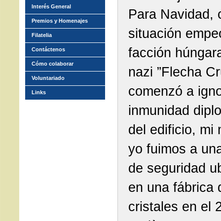
Interés General
Para Navidad, 
Premios y Homenajes
situación empeo
Filatelia
facción húngara
Contáctenos
Cómo colaborar
nazi ”Flecha C
Voluntariado
comenzó a igno
Links
inmunidad dipl
del edificio, mi
yo fuimos a un
de seguridad u
en una fábrica 
cristales en el 