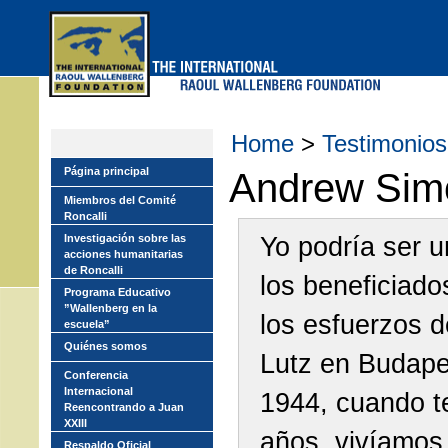
Skip
to
main
menu
Home
>
Testimonios
Página principal
Andrew Sim
Miembros del Comité
Roncalli
Yo podría ser 
Investigación sobre las
acciones humanitarias
de Roncalli
los beneficiado
Programa Educativo
”Wallenberg en la
los esfuerzos d
escuela”
Quiénes somos
Lutz en Budape
Conferencia
Internacional
1944, cuando t
Reencontrando a Juan
XXIII
años, vivíamos 
Respaldo Oficial