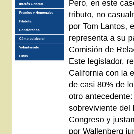
Pero, en este caso
Interés General
tributo, no casua
Premios y Homenajes
Filatelia
por Tom Lantos, 
Contáctenos
representa a su pa
Cómo colaborar
Comisión de Relac
Voluntariado
Links
Este legislador, r
California con la 
de casi 80% de los
otro antecedente:
sobreviviente del
Congreso y justa
por Wallenberg ju