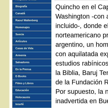
Quincho en el Cap
Biografía
Canadá
Washington -con 
Raoul Wallenberg
incluido-, donde 
Homenajes
norteamericano p
Suecia
Artículos
argentino, un ho
Casas de Vida
con aquilatada ex
Armenia
estudios rabínico
Salvadores
En la Prensa
la Biblia, Baruj T
E-Books
de la Fundación 
Films y Libros
Por supuesto, la 
Educación
Holocausto
inadvertida en Bu
Interfé