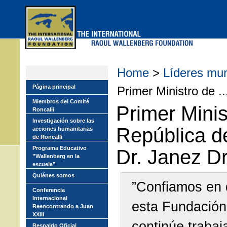
Skip
to
main
menu
Home
>
Líderes mu
Página principal
Primer Ministro de ..
Miembros del Comité
Primer Minis
Roncalli
Investigación sobre las
República d
acciones humanitarias
de Roncalli
Programa Educativo
Dr. Janez D
”Wallenberg en la
escuela”
Quiénes somos
”Confiamos en
Conferencia
Internacional
esta Fundación
Reencontrando a Juan
XXIII
continúe traba
Respaldo Oficial