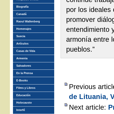
Biografía
por los ideales
Canadá
promover diálo
Raoul Wallenberg
entendimiento 
Homenajes
Suecia
armonía entre l
Artículos
pueblos.”
Casas de Vida
Armenia
Salvadores
En la Prensa
E-Books
Previous artic
Films y Libros
de Lituania,
Educación
Holocausto
Next article:
P
Interfé