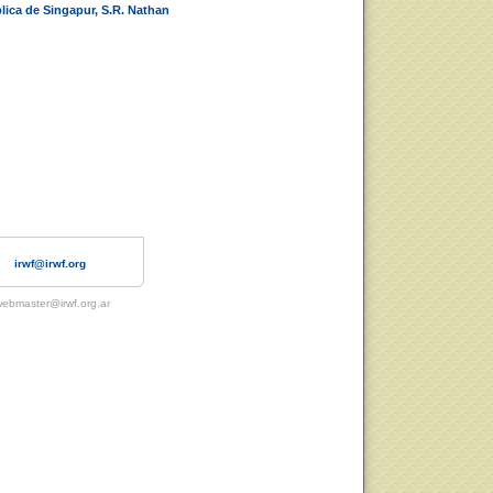
blica de Singapur, S.R. Nathan
irwf@irwf.org
ebmaster@irwf.org.ar