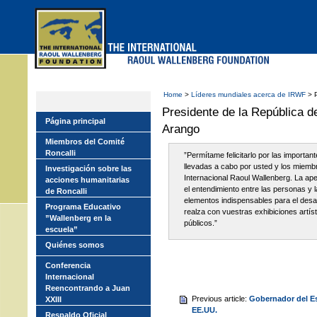
Skip
to
main
menu
Home
>
Líderes mundiales acerca de IRWF
> P
Presidente de la República 
Página principal
Arango
Miembros del Comité
Roncalli
”Permítame felicitarlo por las important
llevadas a cabo por usted y los miemb
Investigación sobre las
Internacional Raoul Wallenberg. La ape
acciones humanitarias
el entendimiento entre las personas y 
de Roncalli
elementos indispensables para el desar
Programa Educativo
realza con vuestras exhibiciones artís
”Wallenberg en la
públicos.”
escuela”
Quiénes somos
Conferencia
Internacional
Reencontrando a Juan
Previous article:
Gobernador del Es
XXIII
EE.UU.
Respaldo Oficial