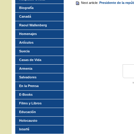
Next article:
Presidente de la repú
Biografía
Canadá
Raoul Wallenberg
Homenajes
Artículos
Suecia
Casas de Vida
Armenia
Salvadores
w
En la Prensa
E-Books
Films y Libros
Educación
Holocausto
Interfé