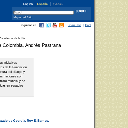
English
Español
русский
Mapa del Sitio
Seguinos en:
Share this
Print
residente de la Re...
de Colombia, Andrés Pastrana
es iniciativas
ros de la Fundación
rtura del diálogo y
las naciones son
rollo mundial y se
ticas en espacios
tado de Georgia, Roy E. Barnes,