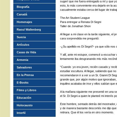
sugerí que me fuera entregado a mí y que yo 
esto, lo más conveniente era dejarlo en la 
Biografía
casualmente estaba cerca del lugar de trabaj
Canadá
The Art Student League
Homenajes
Para entregar a Renata Di Segni
Taller de Jonathan Shon
Raoul Wallenberg
Al llegar a mi clase en la tarde siguiente, el 
Suecia
cara sorprendida me preguntó:
Artículos
-¿Su apellido es Di Segni?- ya que sólo nos 
Casas de Vida
Y allí, ante mi estupor, comencé a escuchar d
lentamente iba desgranando mis más recóndit
Armenia
“Cuando yo era joven, recién casado y recibi
Salvadores
estudiar escultura. Al llegar, sabiendo que
En la Prensa
recomendaron ir a ver a un Sr. Gianni Di Seg
grande que, por algún motivo que ignoraban, 
E-Books
inquilino acababa de irse y ellos sabían que 
Films y Libros
A la mañana siguiente me presenté en una se
el Sr. Di Segni a quien le planteé mi interés por
Educación
Este hombre, sentado detrás del mostrador, ca
Holocausto
y de manera bastante descortés me dijo que
retirara. Que él los vería en otro momento.
Interfé