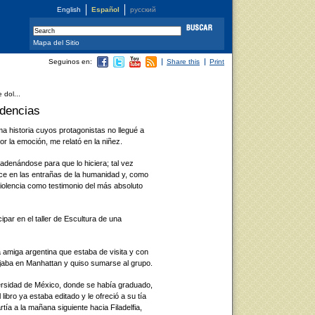
English
Español
русский
Mapa del Sitio
Seguinos en:
Share this
Print
 dol...
idencias
ma historia cuyos protagonistas no llegué a
r la emoción, me relató en la niñez.
adenándose para que lo hiciera; tal vez
ce en las entrañas de la humanidad y, como
olencia como testimonio del más absoluto
ipar en el taller de Escultura de una
a amiga argentina que estaba de visita y con
ajaba en Manhattan y quiso sumarse al grupo.
ersidad de México, donde se había graduado,
libro ya estaba editado y le ofreció a su tía
tía a la mañana siguiente hacia Filadelfia,