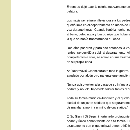
Entonces dejó caer la colcha nuevamente en 
palabra.
Los nazis se retiraron llevándose a los padr
quedó solo en el departamento en medio de un 
vez durante horas. Cuando llegó la noche, 
al baño, bebió agua y buscó algo que hubier
la que se había transformado su casa.
Dos días pasaron y para ese entonces la ve
ruidos, se decidió a subir al departamento. A
completamente solo, se arrojó en sus brazo
en su propia casa.
Así sobrevivió Gianni durante toda la guerra, 
ayudado por algún otro pariente que también 
Nunca quiso volver a la casa de su infanci
padres y abuela. Imposible tolerar tantos rec
Toda su familia murió en Aushwitz y él quedó
piedad de un joven soldado que seguramente
de mandar a morir a un niño de once años.”
El Sr. Gianni Di Segni, infortunado protagoni
padre y único sobreviviente de esa familia. El
exactamente con el que mi padre me refirió