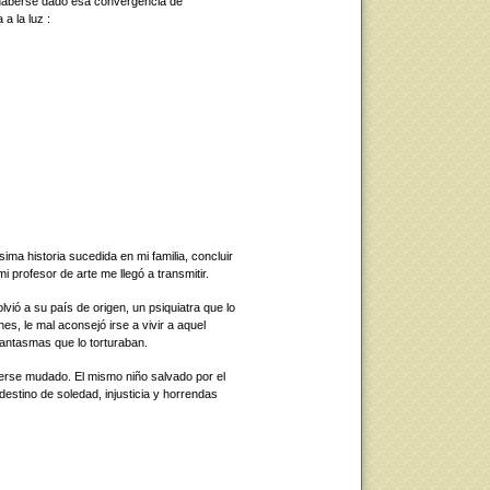
haberse dado esa convergencia de
a la luz :
ima historia sucedida en mi familia, concluir
i profesor de arte me llegó a transmitir.
ió a su país de origen, un psiquiatra que lo
s, le mal aconsejó irse a vivir a aquel
fantasmas que lo torturaban.
erse mudado. El mismo niño salvado por el
destino de soledad, injusticia y horrendas