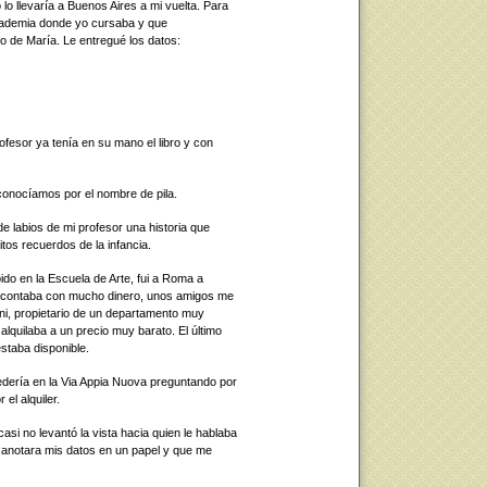
lo llevaría a Buenos Aires a mi vuelta. Para
academia donde yo cursaba y que
o de María. Le entregué los datos:
profesor ya tenía en su mano el libro y con
conocíamos por el nombre de pila.
e labios de mi profesor una historia que
os recuerdos de la infancia.
do en la Escuela de Arte, fui a Roma a
 no contaba con mucho dinero, unos amigos me
ni, propietario de un departamento muy
alquilaba a un precio muy barato. El último
estaba disponible.
dería en la Via Appia Nuova preguntando por
 el alquiler.
si no levantó la vista hacia quien le hablaba
 anotara mis datos en un papel y que me