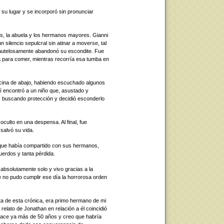
su lugar y se incorporó sin pronunciar
es, la abuela y los hermanos mayores. Gianni
silencio sepulcral sin atinar a moverse, tal
cautelosamente abandonó su escondite. Fue
a para comer, mientras recorría esa tumba en
cina de abajo, habiendo escuchado algunos
llí encontró a un niño que, asustado y
s buscando protección y decidió esconderlo
oculto en una despensa. Al final, fue
salvó su vida.
a que había compartido con sus hermanos,
uerdos y tanta pérdida.
 absolutamente solo y vivo gracias a la
 no pudo cumplir ese día la horrorosa orden
sta de esta crónica, era primo hermano de mi
 relato de Jonathan en relación a él coincidió
 hace ya más de 50 años y creo que habría