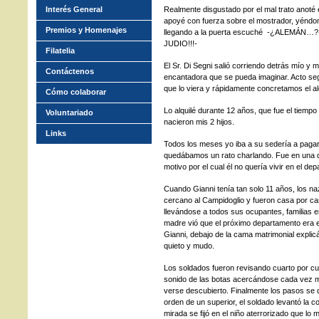
Interés General
Realmente disgustado por el mal trato anoté 
apoyé con fuerza sobre el mostrador, yéndom
Premios y Homenajes
llegando a la puerta escuché -¿ALEMÁN…?- 
JUDIO!!!-
Filatelia
El Sr. Di Segni salió corriendo detrás mío y
Contáctenos
encantadora que se pueda imaginar. Acto s
que lo viera y rápidamente concretamos el alq
Cómo colaborar
Lo alquilé durante 12 años, que fue el tiemp
Voluntariado
nacieron mis 2 hijos.
Links
Todos los meses yo iba a su sedería a pagar
quedábamos un rato charlando. Fue en una d
motivo por el cual él no quería vivir en el de
Cuando Gianni tenía tan solo 11 años, los na
cercano al Campidoglio y fueron casa por c
llevándose a todos sus ocupantes, familias 
madre vió que el próximo departamento era el
Gianni, debajo de la cama matrimonial expli
quieto y mudo.
Los soldados fueron revisando cuarto por cua
sonido de las botas acercándose cada vez m
verse descubierto. Finalmente los pasos se 
orden de un superior, el soldado levantó la c
mirada se fijó en el niño aterrorizado que l