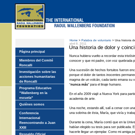
Skip
to
main
menu
Home
>
Palabra de voluntario
> Una historia de
abril 8, 2011
Una historia de dolor y coinc
Página principal
Nunca hubiera vuelto a recordar esta tristísi
Miembros del Comité
conocer y que mi padre, con voz quebrada po
Roncalli
Una sucesión de hechos fortuitos fueron enc
Investigación sobre las
porque el dolor de tantos inocentes permane
acciones humanitarias
magma de un volcán, cada tanto emana su vi
de Roncalli
“
nunca más
” para el linaje humano.
Programa Educativo
”Wallenberg en la
En el año 2009 viajé a Nueva York para partic
escuela”
academia de arte.
Quiénes somos
Una noche, estando allí, salí a cenar con un
una sobrina de ésta, María, que vivía y trab
Conferencia
Internacional
Durante la cena, María contó que en la Univ
Reencontrando a Juan
habían elegido su tesis para ser publicada. El 
XXIII
hacerle llegar un ejemplar. Como mi amiga par
Respaldo Oficial