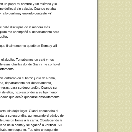
en un papel mi nombre y un teléfono y lo
e del local sin saludar. Cuando estaba
a lo cual muy enojado contesté –Y
 me pidió disculpas de la manera más
eguido me acompañó al departamento para
uiler.
o que finalmente me quedé en Roma y allí
 el alquiler. Tomábamos un café y nos
e esas charlas donde Gianni me confió el
partamento.
zis entraron en el barrio judío de Roma,
asa, departamento por departamento,
enteras, para su deportación. Cuando su
 de ellos, hizo esconder a su hijo menor,
cándole que debía quedarse absolutamente
rto, sin dejar lugar. Gianni escuchaba el
ás a su escondite, aumentando el pánico de
detuvieron frente a la cama. Obedeciendo la
olcha de la cama y se agachó a verificar. Su
o miraba con espanto. Fue sólo un segundo.