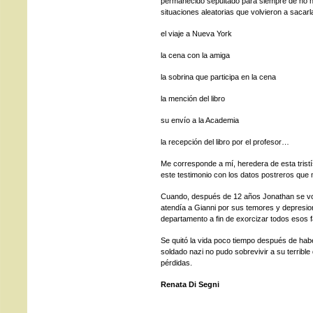
permanecido sepultado para siempre de no 
situaciones aleatorias que volvieron a sacarla 
el viaje a Nueva York
la cena con la amiga
la sobrina que participa en la cena
la mención del libro
su envío a la Academia
la recepción del libro por el profesor…
Me corresponde a mí, heredera de esta tristís
este testimonio con los datos postreros que m
Cuando, después de 12 años Jonathan se volv
atendía a Gianni por sus temores y depresione
departamento a fin de exorcizar todos esos 
Se quitó la vida poco tiempo después de hab
soldado nazi no pudo sobrevivir a su terrible 
pérdidas.
Renata Di Segni