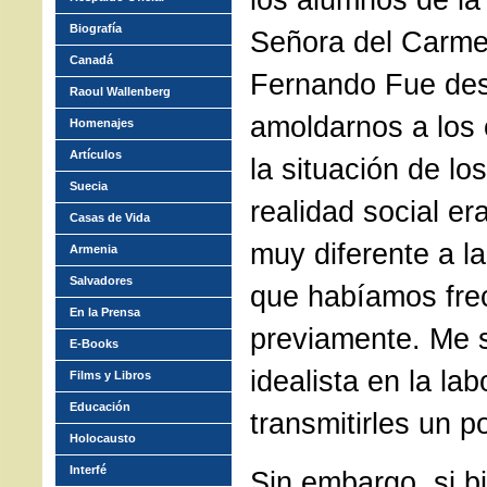
Biografía
Señora del Carme
Canadá
Fernando Fue des
Raoul Wallenberg
amoldarnos a los 
Homenajes
Artículos
la situación de l
Suecia
realidad social er
Casas de Vida
muy diferente a la
Armenia
Salvadores
que habíamos fre
En la Prensa
previamente. Me 
E-Books
idealista en la lab
Films y Libros
Educación
transmitirles un 
Holocausto
Interfé
Sin embargo, si b