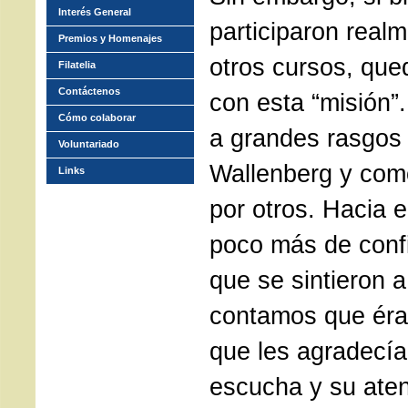
Interés General
participaron real
Premios y Homenajes
otros cursos, que
Filatelia
Contáctenos
con esta “misión”.
Cómo colaborar
a grandes rasgos 
Voluntariado
Wallenberg y como
Links
por otros. Hacia e
poco más de conf
que se sintieron 
contamos que éra
que les agradecí
escucha y su aten