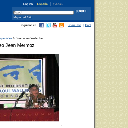
English
Español
русский
Mapa del Sitio
Seguinos en:
Share this
Print
especiales
> Fundación Wallenbe...
ceo Jean Mermoz