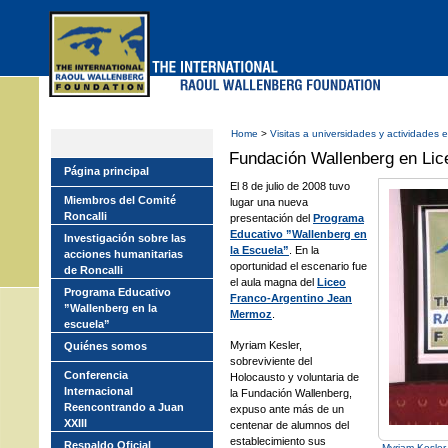
Skip
to
main
menu
Home
>
Visitas a universidades y actividades 
Fundación Wallenberg en Li
Página principal
El 8 de julio de 2008 tuvo
Miembros del Comité
lugar una nueva
Roncalli
presentación del
Programa
Educativo ”Wallenberg en
Investigación sobre las
la Escuela”
. En la
acciones humanitarias
oportunidad el escenario fue
de Roncalli
el aula magna del
Liceo
Programa Educativo
Franco-Argentino Jean
”Wallenberg en la
Mermoz
.
escuela”
Myriam Kesler,
Quiénes somos
sobreviviente del
Conferencia
Holocausto y voluntaria de
Internacional
la Fundación Wallenberg,
Reencontrando a Juan
expuso ante más de un
XXIII
centenar de alumnos del
establecimiento sus
Respaldo Oficial
Myriam Kesler