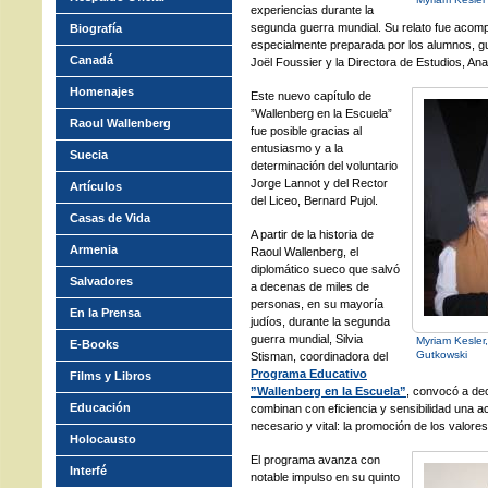
experiencias durante la
segunda guerra mundial. Su relato fue acom
Biografía
especialmente preparada por los alumnos, g
Canadá
Joël Foussier y la Directora de Estudios, An
Homenajes
Este nuevo capítulo de
”Wallenberg en la Escuela”
Raoul Wallenberg
fue posible gracias al
entusiasmo y a la
Suecia
determinación del voluntario
Jorge Lannot y del Rector
Artículos
del Liceo, Bernard Pujol.
Casas de Vida
A partir de la historia de
Armenia
Raoul Wallenberg, el
diplomático sueco que salvó
Salvadores
a decenas de miles de
personas, en su mayoría
En la Prensa
judíos, durante la segunda
guerra mundial, Silvia
Myriam Kesler
E-Books
Gutkowski
Stisman, coordinadora del
Programa Educativo
Films y Libros
”Wallenberg en la Escuela”
, convocó a de
Educación
combinan con eficiencia y sensibilidad una 
necesario y vital: la promoción de los valores 
Holocausto
El programa avanza con
Interfé
notable impulso en su quinto