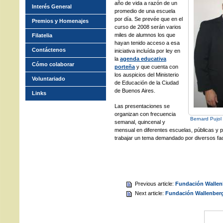
año de vida a razón de un
Interés General
promedio de una escuela
por día. Se prevée que en el
Premios y Homenajes
curso de 2008 serán varios
miles de alumnos los que
Filatelia
hayan tenido acceso a esa
Contáctenos
iniciativa incluída por ley en
la
agenda educativa
Cómo colaborar
porteña
y que cuenta con
los auspicios del Ministerio
Voluntariado
de Educación de la Ciudad
de Buenos Aires.
Links
Las presentaciones se
organizan con frecuencia
Bernard Pujol
semanal, quincenal y
mensual en diferentes escuelas, públicas y p
trabajar un tema demandado por diversos fac
Previous article:
Fundación Wallenb
Next article:
Fundación Wallenberg