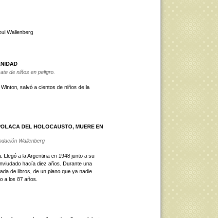
oul Wallenberg
ANIDAD
ate de niños en peligro.
 Winton, salvó a cientos de niños de la
 POLACA DEL HOLOCAUSTO, MUERE EN
ndación Wallenberg
. Llegó a la Argentina en 1948 junto a su
 enviudado hacía diez años. Durante una
ada de libros, de un piano que ya nadie
o a los 87 años.