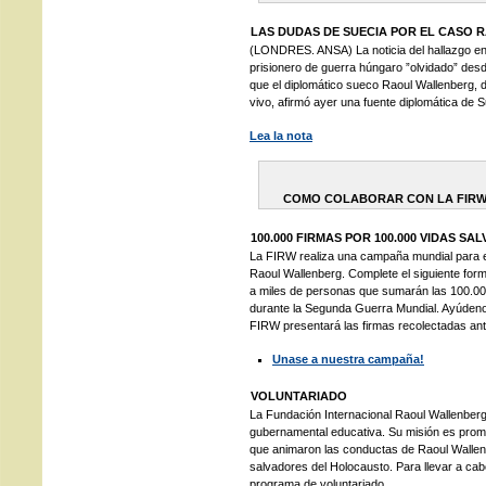
LAS DUDAS DE SUECIA POR EL CASO
(LONDRES. ANSA) La noticia del hallazgo e
prisionero de guerra húngaro ”olvidado” des
que el diplomático sueco Raoul Wallenberg,
vivo, afirmó ayer una fuente diplomática de S
Lea la nota
COMO COLABORAR CON LA FIRW
100.000 FIRMAS POR 100.000 VIDAS 
La FIRW realiza una campaña mundial para es
Raoul Wallenberg. Complete el siguiente form
a miles de personas que sumarán las 100.00
durante la Segunda Guerra Mundial. Ayúdenos
FIRW presentará las firmas recolectadas an
Unase a nuestra campaña!
VOLUNTARIADO
La Fundación Internacional Raoul Wallenber
gubernamental educativa. Su misión es promov
que animaron las conductas de Raoul Wallen
salvadores del Holocausto. Para llevar a cab
programa de voluntariado.