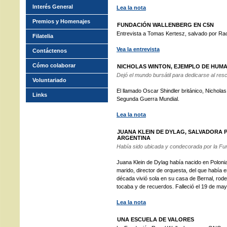
Interés General
Lea la nota
Premios y Homenajes
FUNDACIÓN WALLENBERG EN C5N
Entrevista a Tomas Kertesz, salvado por Ra
Filatelia
Vea la entrevista
Contáctenos
Cómo colaborar
NICHOLAS WINTON, EJEMPLO DE HUM
Dejó el mundo bursátil para dedicarse al resc
Voluntariado
El llamado Oscar Shindler británico, Nicholas
Links
Segunda Guerra Mundial.
Lea la nota
JUANA KLEIN DE DYLAG, SALVADORA
ARGENTINA
Había sido ubicada y condecorada por la Fu
Juana Klein de Dylag había nacido en Polonia
marido, director de orquesta, del que había
década vivió sola en su casa de Bernal, rode
tocaba y de recuerdos. Falleció el 19 de may
Lea la nota
UNA ESCUELA DE VALORES