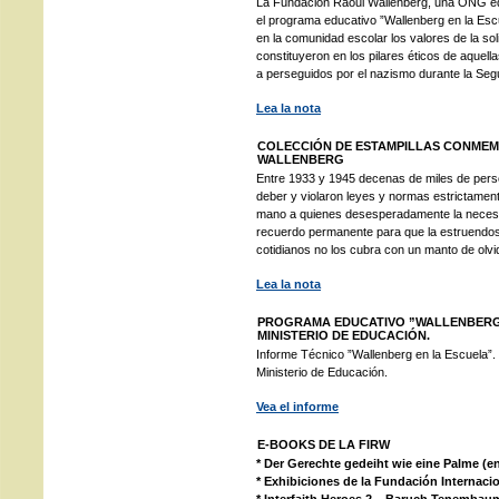
La Fundación Raoul Wallenberg, una ONG edu
el programa educativo ”Wallenberg en la Escue
en la comunidad escolar los valores de la soli
constituyeron en los pilares éticos de aquella
a perseguidos por el nazismo durante la Se
Lea la nota
COLECCIÓN DE ESTAMPILLAS CONMEM
WALLENBERG
Entre 1933 y 1945 decenas de miles de pers
deber y violaron leyes y normas estrictament
mano a quienes desesperadamente la neces
recuerdo permanente para que la estruendos
cotidianos no los cubra con un manto de olvi
Lea la nota
PROGRAMA EDUCATIVO ”WALLENBERG 
MINISTERIO DE EDUCACIÓN.
Informe Técnico ”Wallenberg en la Escuela”.
Ministerio de Educación.
Vea el informe
E-BOOKS DE LA FIRW
* Der Gerechte gedeiht wie eine Palme (e
* Exhibiciones de la Fundación Internaci