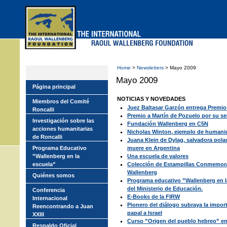
Skip
to
main
menu
Home
>
Newsletters
> Mayo 2009
Mayo 2009
Página principal
NOTICIAS Y NOVEDADES
Miembros del Comité
Juez Baltasar Garzón entrega Premio
Roncalli
Premio a Martín de Pozuelo por su se
Investigación sobre las
Fundación Wallenberg en C5N
acciones humanitarias
Nicholas Winton, ejemplo de humani
de Roncalli
Juana Klein de Dylag, salvadora pola
Programa Educativo
muere en Argentina
”Wallenberg en la
Una escuela de valores
escuela”
Colección de Estampillas Conmemora
Wallenberg
Quiénes somos
Programa educativo ”Wallenberg en l
del Ministerio de Educación.
Conferencia
E-Books de la FIRW
Internacional
Pionero del diálogo subraya la importa
Reencontrando a Juan
papal a Israel
XXIII
Curso ”Origen del pueblo hebreo” en
Respaldo Oficial