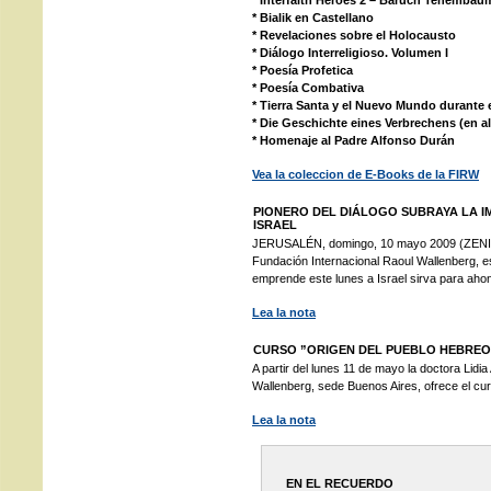
* Interfaith Heroes 2 – Baruch Tenembaum 
* Bialik en Castellano
* Revelaciones sobre el Holocausto
* Diálogo Interreligioso. Volumen I
* Poesía Profetica
* Poesía Combativa
* Tierra Santa y el Nuevo Mundo durante
* Die Geschichte eines Verbrechens (en 
* Homenaje al Padre Alfonso Durán
Vea la coleccion de E-Books de la FIRW
PIONERO DEL DIÁLOGO SUBRAYA LA IM
ISRAEL
JERUSALÉN, domingo, 10 mayo 2009 (ZENIT.
Fundación Internacional Raoul Wallenberg, es
emprende este lunes a Israel sirva para ahond
Lea la nota
CURSO ”ORIGEN DEL PUEBLO HEBREO
A partir del lunes 11 de mayo la doctora Lidia
Wallenberg, sede Buenos Aires, ofrece el cur
Lea la nota
EN EL RECUERDO