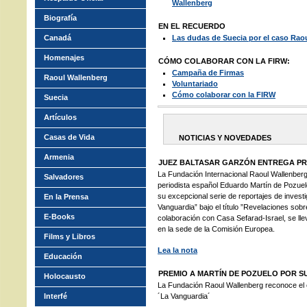
Wallenberg
Biografía
EN EL RECUERDO
Canadá
Las dudas de Suecia por el caso Rao
Homenajes
CÓMO COLABORAR CON LA FIRW:
Campaña de Firmas
Raoul Wallenberg
Voluntariado
Cómo colaborar con la FIRW
Suecia
Artículos
Casas de Vida
NOTICIAS Y NOVEDADES
Armenia
JUEZ BALTASAR GARZÓN ENTREGA P
La Fundación Internacional Raoul Wallenberg
Salvadores
periodista español Eduardo Martín de Pozuelo
su excepcional serie de reportajes de investi
En la Prensa
Vanguardia” bajo el título ”Revelaciones sob
E-Books
colaboración con Casa Sefarad-Israel, se ll
en la sede de la Comisión Europea.
Films y Libros
Lea la nota
Educación
PREMIO A MARTÍN DE POZUELO POR S
Holocausto
La Fundación Raoul Wallenberg reconoce el ej
Interfé
´La Vanguardia´