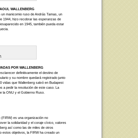
 RAOUL WALLENBERG
n un manicomio ruso de András Tamas, un
de 1944, hizo recobrar las esperanzas de
 desaparecido en 1945, también pueda estar
uecia.
:
SALVADAS POR WALLENBERG
clarecer definitivamente el destino de
ulario y su nombre quedará registrado junto
0 vidas que Wallenberg salvó en Budapest
 a pedir la resolución de este caso. La
te la ONU y el Gobierno Ruso.
g (FIRW) es una organización no
er la solidaridad y el coraje cívico, valores
berg así como las de miles de otros
o estos objetivos, la FIRW ha creado un