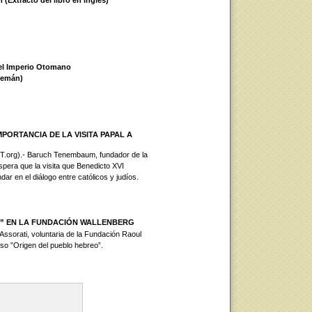
(Extracto del libro en inglés)
 el Imperio Otomano
alemán)
PORTANCIA DE LA VISITA PAPAL A
org).- Baruch Tenembaum, fundador de la
pera que la visita que Benedicto XVI
ar en el diálogo entre católicos y judíos.
” EN LA FUNDACIÓN WALLENBERG
 Assorati, voluntaria de la Fundación Raoul
so ”Origen del pueblo hebreo”.