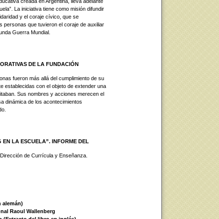
cativa creada en Argentina, lleva adelante
la”. La iniciativa tiene como misión difundir
daridad y el coraje cívico, que se
s personas que tuvieron el coraje de auxiliar
gunda Guerra Mundial.
ORATIVAS DE LA FUNDACIÓN
onas fueron más allá del cumplimiento de su
e establecidas con el objeto de extender una
itaban. Sus nombres y acciones merecen el
a dinámica de los acontecimientos
do.
EN LA ESCUELA”. INFORME DEL
 Dirección de Currícula y Enseñanza.
n alemán)
onal Raoul Wallenberg