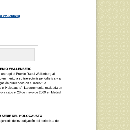
ul Wallenberg
REMIO WALLENBERG
 entregó el Premio Raoul Wallenberg al
 en mérito a su trayectoria periodística y a
gación publicados en el diario ”La
re el Holocausto”. La ceremonia, realizada en
evó a cabo el 28 de mayo de 2009 en Madrid,
U SERIE DEL HOLOCAUSTO
ercicio de investigación del periodista de