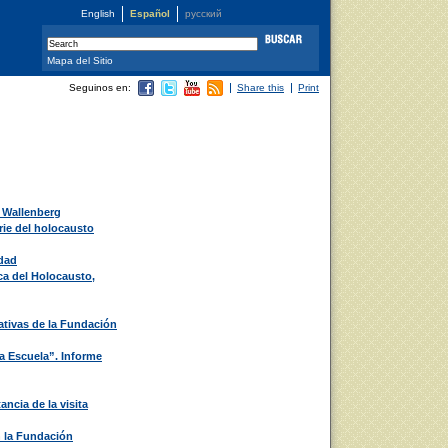
English
Español
русский
Mapa del Sitio
Seguinos en:
Share this
Print
 Wallenberg
rie del holocausto
dad
ca del Holocausto,
tivas de la Fundación
a Escuela”. Informe
ncia de la visita
 la Fundación