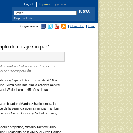
English
Español
русский
Mapa del Sitio
Seguinos en:
Share this
Print
plo de coraje sin par”
 de Estados Unidos en nuestro país, al
io de su desaparición.
llenberg” que el 8 de febrero de 2010 la
a, Vilma Martínez, fue la oradora central
Raoul Wallenberg, a 65 años de su
la embajadora Martínez habló junto a la
roe de la segunda guerra mundial. También
eñor Oscar Sarlinga y Nicholas Tozer,
iller argentino, Victorio Tachetti; Aldo
ger, Presidente de la AMIA, el Gran Rabino