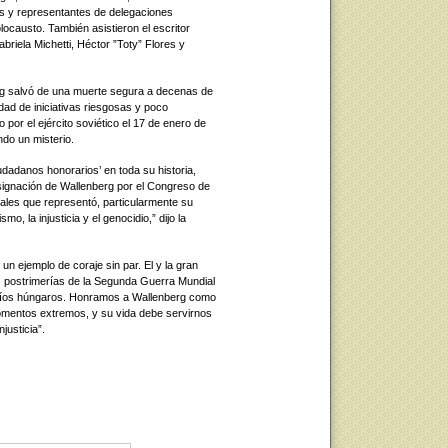
y representantes de delegaciones
locausto. También asistieron el escritor
briela Michetti, Héctor ”Toty” Flores y
rg salvó de una muerte segura a decenas de
ad de iniciativas riesgosas y poco
por el ejército soviético el 17 de enero de
do un misterio.
dadanos honorarios’ en toda su historia,
signación de Wallenberg por el Congreso de
ales que representó, particularmente su
o, la injusticia y el genocidio,” dijo la
n ejemplo de coraje sin par. El y la gran
as postrimerías de la Segunda Guerra Mundial
judíos húngaros. Honramos a Wallenberg como
omentos extremos, y su vida debe servirnos
justicia”.