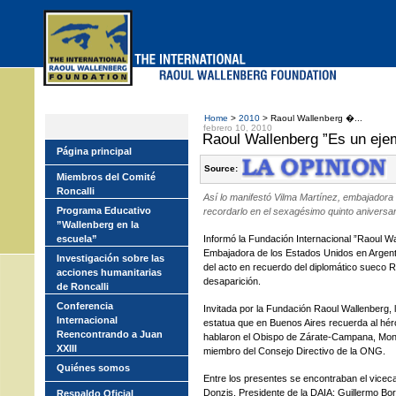
Skip
to
main
menu
Home
>
2010
> Raoul Wallenberg �...
febrero 10, 2010
Raoul Wallenberg ”Es un ejem
Página principal
Source:
Miembros del Comité
Roncalli
Así lo manifestó Vilma Martínez, embajadora
Programa Educativo
recordarlo en el sexagésimo quinto aniversar
”Wallenberg en la
escuela”
Informó la Fundación Internacional ”Raoul Wa
Embajadora de los Estados Unidos en Argentin
Investigación sobre las
del acto en recuerdo del diplomático sueco 
acciones humanitarias
desaparición.
de Roncalli
Conferencia
Invitada por la Fundación Raoul Wallenberg, 
Internacional
estatua que en Buenos Aires recuerda al hé
Reencontrando a Juan
hablaron el Obispo de Zárate-Campana, Mons
XXIII
miembro del Consejo Directivo de la ONG.
Quiénes somos
Entre los presentes se encontraban el vicecanc
Donzis, Presidente de la DAIA; Guillermo Bor
Respaldo Oficial