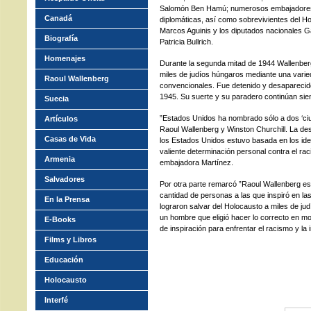
Salomón Ben Hamú; numerosos embajadores 
Canadá
diplomáticas, así como sobrevivientes del Ho
Marcos Aguinis y los diputados nacionales Ga
Biografía
Patricia Bullrich.
Homenajes
Durante la segunda mitad de 1944 Wallenbe
miles de judíos húngaros mediante una varied
Raoul Wallenberg
convencionales. Fue detenido y desaparecido 
1945. Su suerte y su paradero continúan sien
Suecia
”Estados Unidos ha nombrado sólo a dos ‘ciu
Artículos
Raoul Wallenberg y Winston Churchill. La de
Casas de Vida
los Estados Unidos estuvo basada en los ide
valiente determinación personal contra el racism
Armenia
embajadora Martínez.
Salvadores
Por otra parte remarcó ”Raoul Wallenberg es u
cantidad de personas a las que inspiró en l
En la Prensa
lograron salvar del Holocausto a miles de 
un hombre que eligió hacer lo correcto en m
E-Books
de inspiración para enfrentar el racismo y la in
Films y Libros
Educación
Holocausto
Interfé