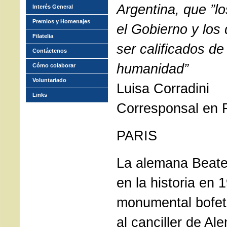
Argentina, que ”l
Interés General
Premios y Homenajes
el Gobierno y los
Filatelia
ser calificados de
Contáctenos
humanidad”
Cómo colaborar
Voluntariado
Luisa Corradini
Links
Corresponsal en 
PARIS
La alemana Beate 
en la historia en 
monumental bofet
al canciller de Al