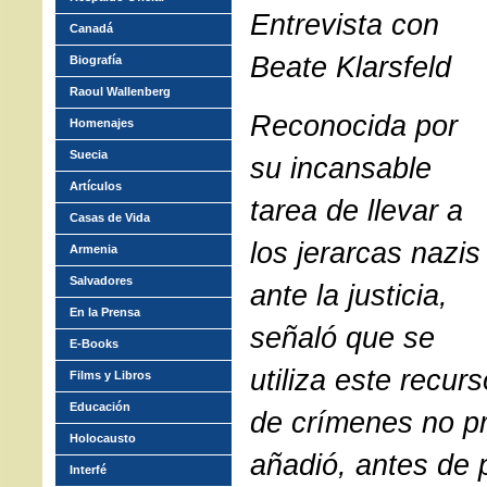
Entrevista con
Canadá
Beate Klarsfeld
Biografía
Raoul Wallenberg
Reconocida por
Homenajes
Suecia
su incansable
Artículos
tarea de llevar a
Casas de Vida
los jerarcas nazis
Armenia
Salvadores
ante la justicia,
En la Prensa
señaló que se
E-Books
utiliza este recur
Films y Libros
Educación
de crímenes no pr
Holocausto
añadió, antes de p
Interfé