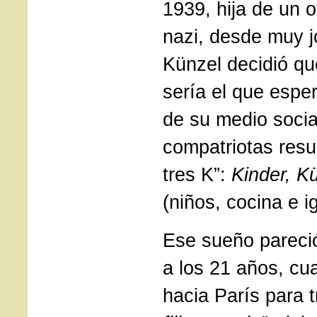
1939, hija de un of
nazi, desde muy 
Künzel decidió qu
sería el que espe
de su medio socia
compatriotas res
tres K”:
Kinder, K
(niños, cocina e ig
Ese sueño pareció
a los 21 años, cu
hacia París para 