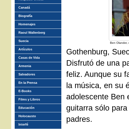
Canadá
Biografía
Homenajes
Raoul Wallenberg
Suecia
Ben Olander, u
Gothenburg, Suec
Artículos
Casas de Vida
Disfrutó de una pa
Armenia
feliz. Aunque su f
Salvadores
En la Prensa
la música, en su 
E-Books
adolescente Ben 
Films y Libros
guitarra sólo para
Educación
Holocausto
padres.
Interfé