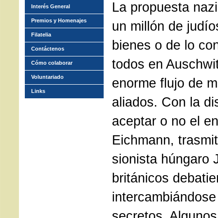
La propuesta nazi
Interés General
Premios y Homenajes
un millón de judí
Filatelia
bienes o de lo con
Contáctenos
todos en Auschwi
Cómo colaborar
Voluntariado
enorme flujo de m
Links
aliados. Con la di
aceptar o no el e
Eichmann, trasmit
sionista húngaro 
británicos debati
intercambiándose 
secretos. Algunos