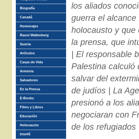
los aliados conoc
Biografía
guerra el alcance 
Canadá
Homenajes
holocausto y que
Raoul Wallenberg
la prensa, que in
Suecia
| El responsable b
Artículos
Casas de Vida
Palestina calculó
Armenia
salvar del extermi
Salvadores
de judíos | La Ag
En la Prensa
E-Books
presionó a los al
Films y Libros
negociaran con Fr
Educación
de los refugiados
Holocausto
Interfé