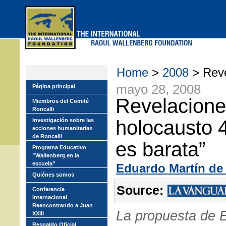
Skip
to
main
menu
Home
>
2008
> Reve
mayo 28, 2008
Página principal
Revelacione
Miembros del Comité
Roncalli
holocausto 4
Investigación sobre las
acciones humanitarias
de Roncalli
es barata”
Programa Educativo
”Wallenberg en la
escuela”
Eduardo Martín de
Quiénes somos
Source:
Conferencia
Internacional
Reencontrando a Juan
La propuesta de 
XXIII
Respaldo Oficial