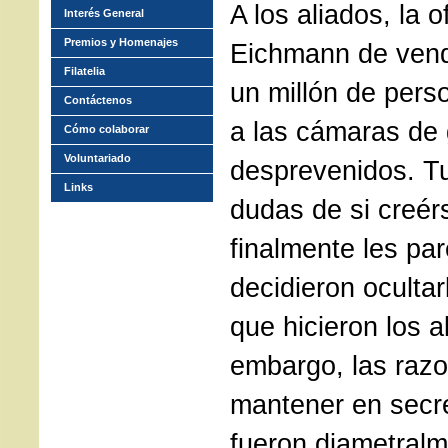
A los aliados, la o
Interés General
Premios y Homenajes
Eichmann de vende
Filatelia
un millón de per
Contáctenos
a las cámaras de g
Cómo colaborar
Voluntariado
desprevenidos. T
Links
dudas de si creér
finalmente les par
decidieron ocultar
que hicieron los 
embargo, las raz
mantener en secre
fueron diametral