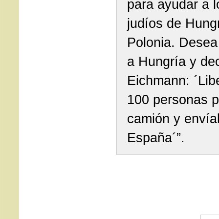
para ayudar a l
judíos de Hungr
Polonia. Desea
a Hungría y dec
Eichmann: ´Lib
100 personas p
camión y envía
España´”.