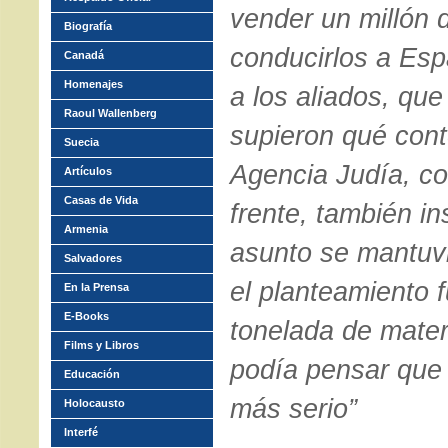
vender un millón 
Biografía
conducirlos a Es
Canadá
Homenajes
a los aliados, que
Raoul Wallenberg
supieron qué cont
Suecia
Agencia Judía, co
Artículos
Casas de Vida
frente, también in
Armenia
asunto se mantuvi
Salvadores
el planteamiento 
En la Prensa
E-Books
tonelada de materi
Films y Libros
podía pensar que 
Educación
más serio”
Holocausto
Interfé