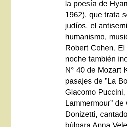
la poesía de Hyam
1962), que trata 
judíos, el antisem
humanismo, music
Robert Cohen. El 
noche también inc
N° 40 de Mozart 
pasajes de ”La B
Giacomo Puccini, 
Lammermour” de 
Donizetti, cantad
búlgara Anna Vele