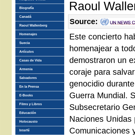
Raoul Walle
Biografía
Canadá
Source:
Raoul Wallenberg
Este concierto ha
Homenajes
Suecia
homenajear a tod
Artículos
demostraron un ex
Casas de Vida
Armenia
coraje para salvar
Salvadores
genocidio durant
En la Prensa
Guerra Mundial. S
E-Books
Films y Libros
Subsecretario Gen
Educación
Naciones Unidas 
Holocausto
Comunicaciones y
Interfé