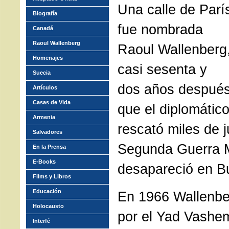
Una calle de Parí
Biografía
fue nombrada
Canadá
Raoul Wallenberg
Raoul Wallenberg
Homenajes
casi sesenta y
Suecia
dos años despué
Artículos
Casas de Vida
que el diplomátic
Armenia
rescató miles de j
Salvadores
Segunda Guerra 
En la Prensa
E-Books
desapareció en B
Films y Libros
Educación
En 1966 Wallenbe
Holocausto
por el Yad Vashe
Interfé