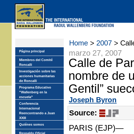
Skip
to
main
menu
Home
>
2007
> Call
marzo 27, 2007
Página principal
Calle de Parí
Miembros del Comité
Roncalli
nombre de u
Investigación sobre las
acciones humanitarias
de Roncalli
Gentil” suec
Programa Educativo
”Wallenberg en la
escuela”
Joseph Byron
Conferencia
Internacional
Source:
Reencontrando a Juan
XXIII
Quiénes somos
PARIS (EJP)—
Respaldo Oficial