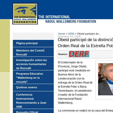
Skip
to
main
menu
Home
>
2006
> Obeid participó de...
diciembre 19, 2006
Obeid participó de la distin
Página principal
Orden Real de la Estrella Pol
Miembros del Comité
Source:
Roncalli
Investigación sobre las
El Gobernador de la
acciones humanitarias
Provincia, Jorge Obeid,
de Roncalli
participó este mediodía en
Programa Educativo
Buenos Aires de la
”Wallenberg en la
condecoración con la
escuela”
entrega de la Orden Real de
la Estrella Polar a Baruj
Quiénes somos
Tenembaum, el santafesino
Conferencia
creador de la Fundación
Internacional
Internacional Raoul
Reencontrando a Juan
Wallemberg.
XXIII
La ceremonia se realizó en la casa del Emba
Respaldo Oficial