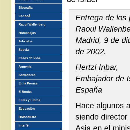
Biografía
Entrega de los
Canadá
Raoul Wallenberg
Raoul Wallenb
Homenajes
Madrid, 9 de d
Artículos
de 2002.
Suecia
Casas de Vida
Hertzl Inbar,
Armenia
Salvadores
Embajador de I
En la Prensa
España
E-Books
Films y Libros
Hace algunos 
Educación
siendo director
Holocausto
Interfé
Asia en el minis